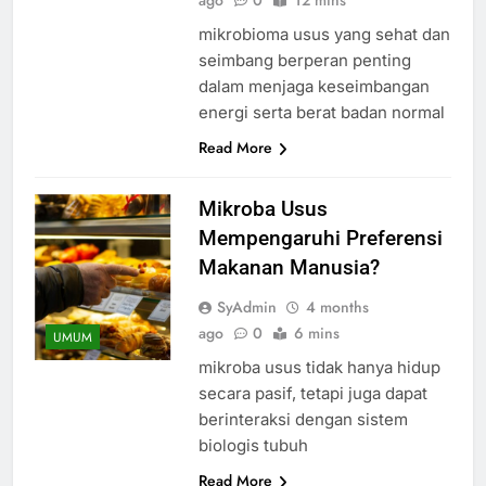
mikrobioma usus yang sehat dan
seimbang berperan penting
dalam menjaga keseimbangan
energi serta berat badan normal
Read More
Mikroba Usus
Mempengaruhi Preferensi
Makanan Manusia?
SyAdmin
4 months
ago
0
6 mins
UMUM
mikroba usus tidak hanya hidup
secara pasif, tetapi juga dapat
berinteraksi dengan sistem
biologis tubuh
Read More