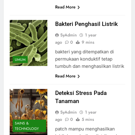
Read More
Bakteri Penghasil Listrik
SyAdmin
1 year
ago
0
9 mins
bakteri yang ditempatkan di
permukaan konduktif tetap
UMUM
tumbuh dan menghasilkan listrik
Read More
Deteksi Stress Pada
Tanaman
SyAdmin
1 year
ago
0
5 mins
SAINS &
patch mampu menghasilkan
TECHNOLOGY