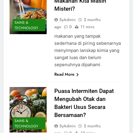
Makanan Kita Masih
Misteri?
SyAdmin
2 months
SAINS &
ago
0
11 mins
TECHNOLOGY
makanan yang tampak
sederhana di piring sebenarnya
menyimpan lanskap kimia yang
sangat luas dan belum
sepenuhnya dipahami
Read More
Puasa Intermiten Dapat
Mengubah Otak dan
Bakteri Usus Secara
Bersamaan?
SAINS &
SyAdmin
2 months
TECHNOLOGY
ago
0
12 mins