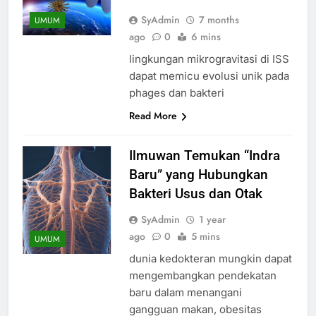
SyAdmin
7 months
UMUM
ago
0
6 mins
lingkungan mikrogravitasi di ISS
dapat memicu evolusi unik pada
phages dan bakteri
Read More
Ilmuwan Temukan “Indra
Baru” yang Hubungkan
Bakteri Usus dan Otak
SyAdmin
1 year
ago
0
5 mins
UMUM
dunia kedokteran mungkin dapat
mengembangkan pendekatan
baru dalam menangani
gangguan makan, obesitas