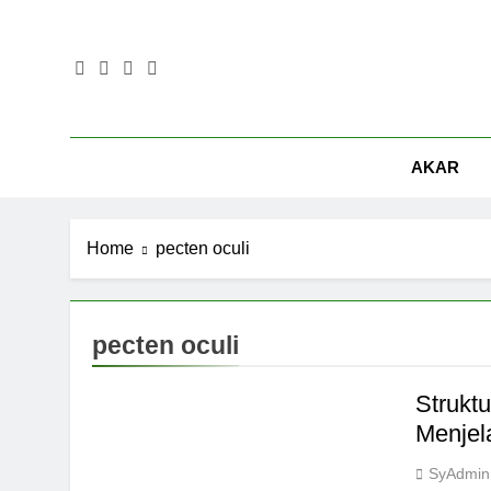
Skip
to
content
AKAR
Home
pecten oculi
pecten oculi
Strukt
Menjel
SyAdmin