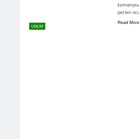
kemampuan
pecten ocu
Read Mor
UMUM