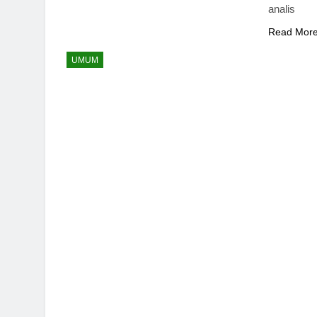
analis
Read Mor
UMUM