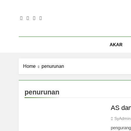
Skip
to
content
AKAR
Home
penurunan
penurunan
AS dan
SyAdmin
penguranga