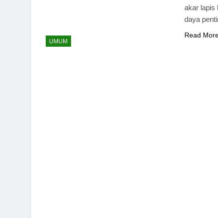
akar lapis
daya penti
Read Mor
UMUM