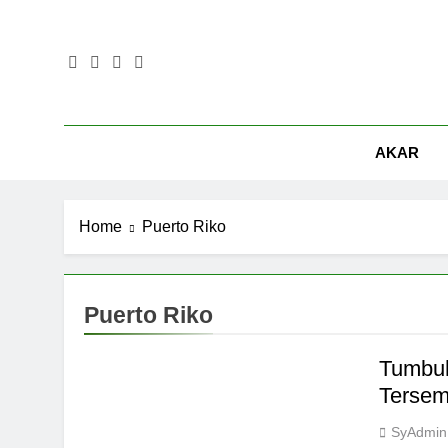
Skip
to
content
AKAR
Home
Puerto Riko
Puerto Riko
Tumbuh
Tersem
SyAdmin