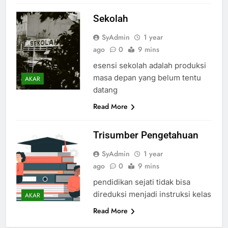
Sekolah
SyAdmin
1 year
ago
0
9 mins
esensi sekolah adalah produksi
masa depan yang belum tentu
AKAR
datang
Read More
Trisumber Pengetahuan
SyAdmin
1 year
ago
0
9 mins
pendidikan sejati tidak bisa
direduksi menjadi instruksi kelas
AKAR
Read More