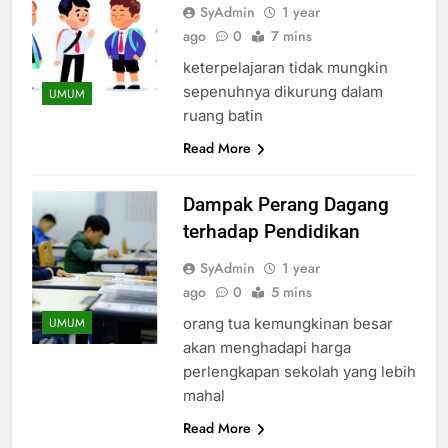
SyAdmin
1 year
ago
0
7 mins
keterpelajaran tidak mungkin
sepenuhnya dikurung dalam
UMUM
ruang batin
Read More
Dampak Perang Dagang
terhadap Pendidikan
SyAdmin
1 year
ago
0
5 mins
orang tua kemungkinan besar
UMUM
akan menghadapi harga
perlengkapan sekolah yang lebih
mahal
Read More