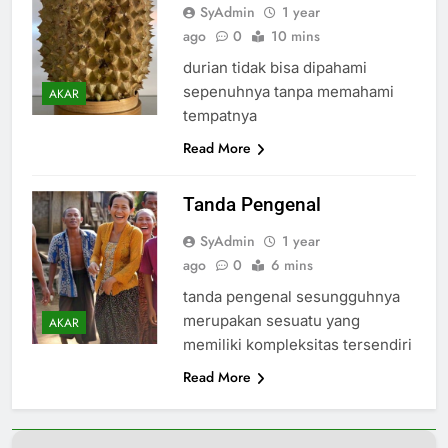
SyAdmin
1 year
ago
0
10 mins
durian tidak bisa dipahami
sepenuhnya tanpa memahami
AKAR
tempatnya
Read More
Tanda Pengenal
SyAdmin
1 year
ago
0
6 mins
tanda pengenal sesungguhnya
merupakan sesuatu yang
AKAR
memiliki kompleksitas tersendiri
Read More