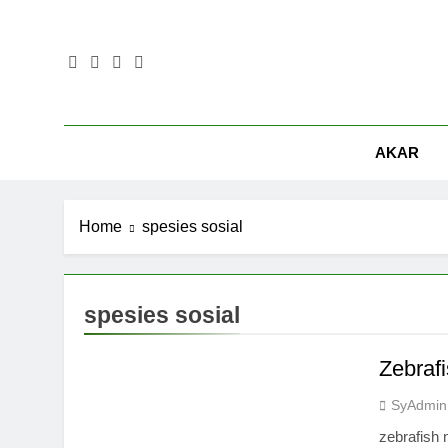
Skip
to
content
AKAR
Home
spesies sosial
spesies sosial
Zebraf
SyAdmin
zebrafish 