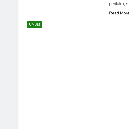
perilaku, 
Read Mor
UMUM