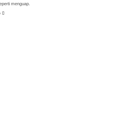
seperti menguap.
e