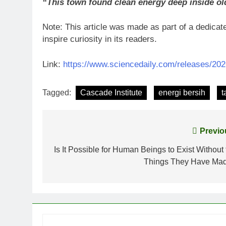
“This town found clean energy deep inside ol
Note: This article was made as part of a dedicate
inspire curiosity in its readers.
Link:
https://www.sciencedaily.com/releases/20
Tagged:
Cascade Institute
energi bersih
t
Post
Previo
navigation
Is It Possible for Human Beings to Exist Without 
Things They Have Ma