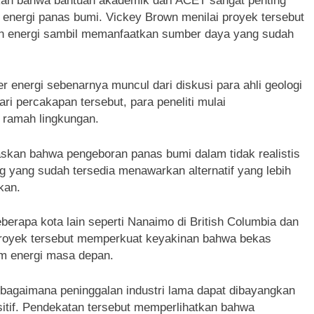
kan bahwa bantuan akademik dari ACET sangat penting
energi panas bumi. Vickey Brown menilai proyek tersebut
 energi sambil memanfaatkan sumber daya yang sudah
nergi sebenarnya muncul dari diskusi para ahli geologi
i percakapan tersebut, para peneliti mulai
 ramah lingkungan.
askan bahwa pengeboran panas bumi dalam tidak realistis
g yang sudah tersedia menawarkan alternatif yang lebih
kan.
berapa kota lain seperti Nanaimo di British Columbia dan
-proyek tersebut memperkuat keyakinan bahwa bekas
em energi masa depan.
 bagaimana peninggalan industri lama dapat dibayangkan
ositif. Pendekatan tersebut memperlihatkan bahwa