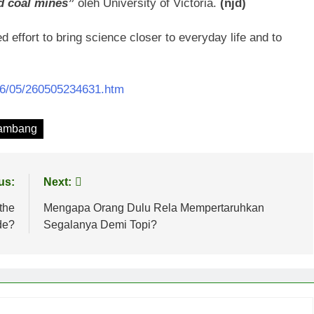
d coal mines”
oleh University of Victoria.
(njd)
d effort to bring science closer to everyday life and to
26/05/260505234631.htm
ambang
us:
Next:
the
Mengapa Orang Dulu Rela Mempertaruhkan
de?
Segalanya Demi Topi?