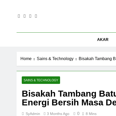
Skip
to
content
AKAR
Home
Sains & Technology
Bisakah Tambang Ba
SAINS & TECHNOLOGY
Bisakah Tambang Batu
Energi Bersih Masa D
0
SyAdmin
3 Months Ago
8 Mins