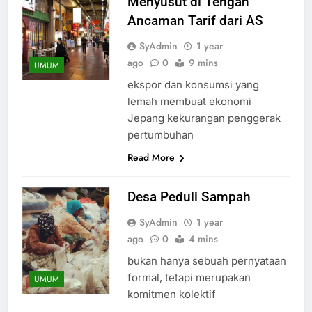
Menyusut di Tengah
Ancaman Tarif dari AS
SyAdmin
1 year
ago
0
9 mins
UMUM
ekspor dan konsumsi yang
lemah membuat ekonomi
Jepang kekurangan penggerak
pertumbuhan
Read More
Desa Peduli Sampah
SyAdmin
1 year
ago
0
4 mins
bukan hanya sebuah pernyataan
formal, tetapi merupakan
UMUM
komitmen kolektif