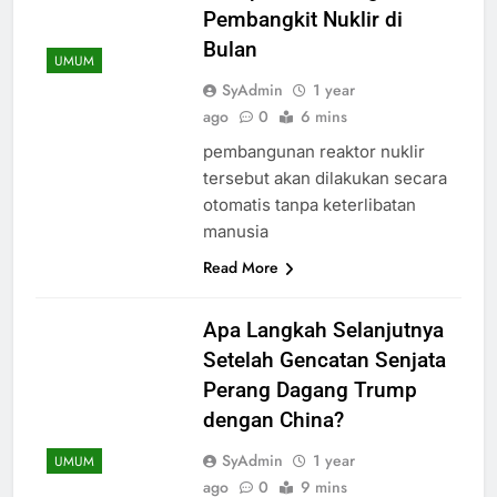
Pembangkit Nuklir di
Bulan
UMUM
SyAdmin
1 year
ago
0
6 mins
pembangunan reaktor nuklir
tersebut akan dilakukan secara
otomatis tanpa keterlibatan
manusia
Read More
Apa Langkah Selanjutnya
Setelah Gencatan Senjata
Perang Dagang Trump
dengan China?
SyAdmin
1 year
UMUM
ago
0
9 mins