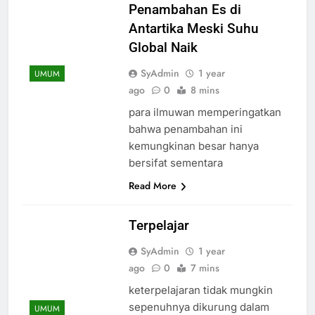
Penambahan Es di
Antartika Meski Suhu
Global Naik
SyAdmin
1 year
UMUM
ago
0
8 mins
para ilmuwan memperingatkan
bahwa penambahan ini
kemungkinan besar hanya
bersifat sementara
Read More
Terpelajar
SyAdmin
1 year
ago
0
7 mins
keterpelajaran tidak mungkin
sepenuhnya dikurung dalam
UMUM