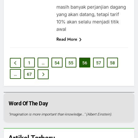
masih banyak perjanjian dagang
yang akan datang, tetapi tarif
10% akan selalu menjadi titik
awal
Read More
1
…
54
55
56
57
58
…
67
Word Of The Day
"Imagination is more important than knowledge..." (Albert Einstein).
Artikel Terbaru