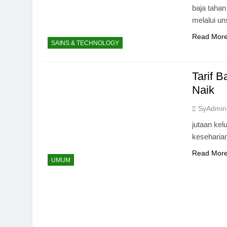
baja taha
melalui u
Read Mor
SAINS & TECHNOLOGY
Tarif 
Naik
SyAdmin
jutaan ke
keseharia
Read Mor
UMUM