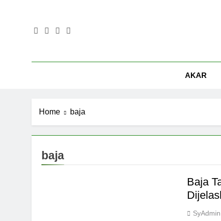
Skip
to
content
AKAR
Home
baja
baja
Baja T
Dijela
SyAdmin