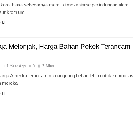
n karat biasa sebenarnya memiliki mekanisme perlindungan alami
nsur kromium
e
Baja Melonjak, Harga Bahan Pokok Terancam
1 Year Ago
0
7 Mins
luarga Amerika terancam menanggung beban lebih untuk komoditas
n mereka
e