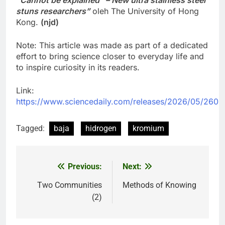
“Cannot be explained” – New ultra stainless steel
stuns researchers”
oleh The University of Hong
Kong.
(njd)
Note: This article was made as part of a dedicated
effort to bring science closer to everyday life and
to inspire curiosity in its readers.
Link:
https://www.sciencedaily.com/releases/2026/05/260
Tagged:
baja
hidrogen
kromium
Previous:
Next:
Post
navigation
Two Communities
Methods of Knowing
(2)