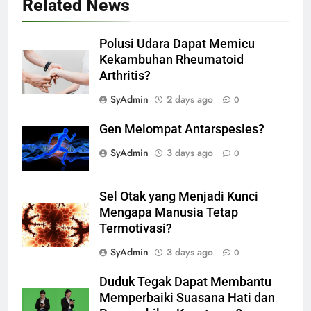
Related News
Polusi Udara Dapat Memicu
Kekambuhan Rheumatoid
Arthritis?
SyAdmin
2 days ago
0
Gen Melompat Antarspesies?
SyAdmin
3 days ago
0
Sel Otak yang Menjadi Kunci
Mengapa Manusia Tetap
Termotivasi?
SyAdmin
3 days ago
0
Duduk Tegak Dapat Membantu
Memperbaiki Suasana Hati dan