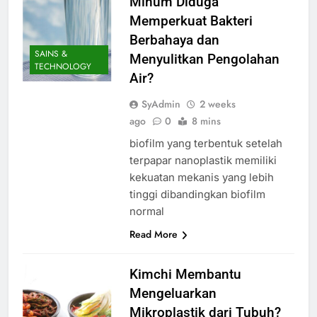
Minum Diduga
Memperkuat Bakteri
Berbahaya dan
SAINS &
Menyulitkan Pengolahan
TECHNOLOGY
Air?
SyAdmin
2 weeks
ago
0
8 mins
biofilm yang terbentuk setelah
terpapar nanoplastik memiliki
kekuatan mekanis yang lebih
tinggi dibandingkan biofilm
normal
Read More
Kimchi Membantu
Mengeluarkan
Mikroplastik dari Tubuh?