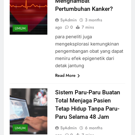
Menghambat
Pertumbuhan Kanker?
SyAdmin
3 months
ago
0
7 mins
UMUM
para peneliti juga
mengeksplorasi kemungkinan
pengembangan obat yang dapat
meniru efek epigenetik dari
detak jantung
Read More
Sistem Paru-Paru Buatan
Total Menjaga Pasien
Tetap Hidup Tanpa Paru-
Paru Selama 48 Jam
SyAdmin
6 months
UMUM
ago
0
7 mins