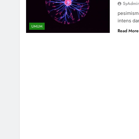
SyAdmi
pesimisme
intens da
UMUM
Read More