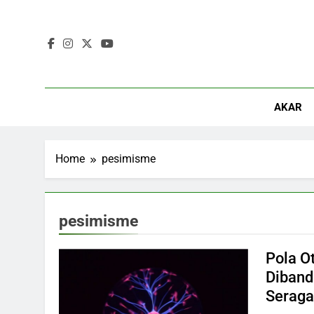
Skip
to
content
AKAR
Home
pesimisme
pesimisme
Pola O
Diband
Serag