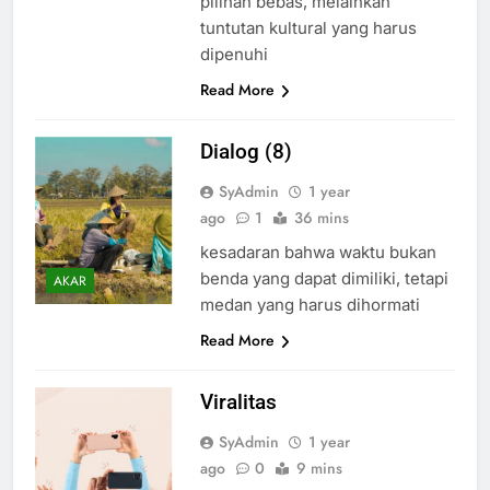
pilihan bebas, melainkan
tuntutan kultural yang harus
dipenuhi
Read More
Dialog (8)
SyAdmin
1 year
ago
1
36 mins
kesadaran bahwa waktu bukan
benda yang dapat dimiliki, tetapi
AKAR
medan yang harus dihormati
Read More
Viralitas
SyAdmin
1 year
ago
0
9 mins