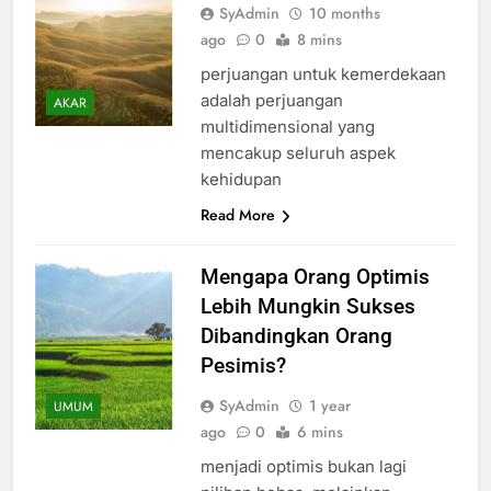
SyAdmin
10 months
ago
0
8 mins
perjuangan untuk kemerdekaan
adalah perjuangan
AKAR
multidimensional yang
mencakup seluruh aspek
kehidupan
Read More
Mengapa Orang Optimis
Lebih Mungkin Sukses
Dibandingkan Orang
Pesimis?
SyAdmin
1 year
UMUM
ago
0
6 mins
menjadi optimis bukan lagi