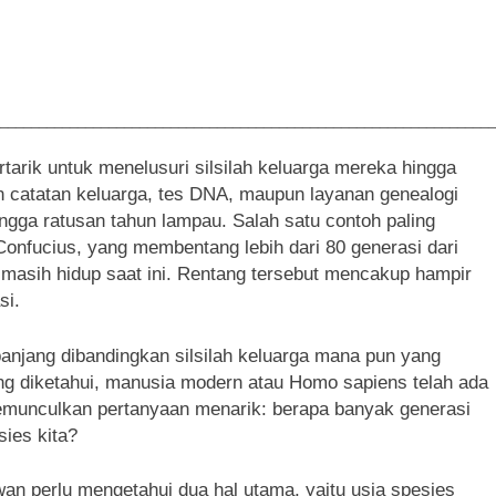
________________________________________________________________
tarik untuk menelusuri silsilah keluarga mereka hingga
 catatan keluarga, tes DNA, maupun layanan genealogi
ingga ratusan tahun lampau. Salah satu contoh paling
k Confucius, yang membentang lebih dari 80 generasi dari
masih hidup saat ini. Rentang tersebut mencakup hampir
si.
panjang dibandingkan silsilah keluarga mana pun yang
yang diketahui, manusia modern atau Homo sapiens telah ada
memunculkan pertanyaan menarik: berapa banyak generasi
ies kita?
an perlu mengetahui dua hal utama, yaitu usia spesies