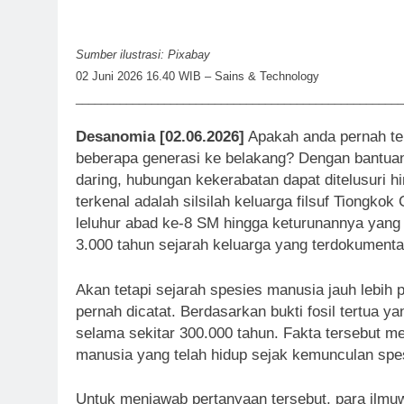
Sumber ilustrasi: Pixabay
02 Juni 2026 16.40 WIB – Sains & Technology
____________________________________________________
Desanomia [02.06.2026]
Apakah anda pernah ter
beberapa generasi ke belakang? Dengan bantuan
daring, hubungan kekerabatan dapat ditelusuri h
terkenal adalah silsilah keluarga filsuf Tiongko
leluhur abad ke-8 SM hingga keturunannya yang 
3.000 tahun sejarah keluarga yang terdokumenta
Akan tetapi sejarah spesies manusia jauh lebih 
pernah dicatat. Berdasarkan bukti fosil tertua 
selama sekitar 300.000 tahun. Fakta tersebut 
manusia yang telah hidup sejak kemunculan spes
Untuk menjawab pertanyaan tersebut, para ilmuw