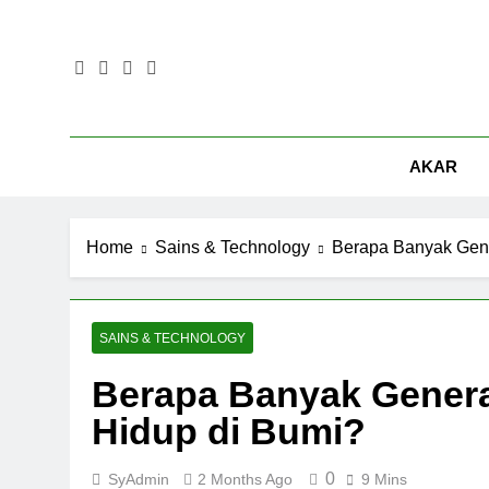
Skip
to
content
AKAR
Home
Sains & Technology
Berapa Banyak Gene
SAINS & TECHNOLOGY
Berapa Banyak Genera
Hidup di Bumi?
0
SyAdmin
2 Months Ago
9 Mins