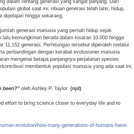
ng dalam rentang generasi yang sangat panjang. Dari
lasi global saat ini, ribuan generasi telah lahir, hidup,
 dipelajari hingga sekarang.
jumlah generasi manusia yang pernah hidup sejak
 lalu kemungkinan berada dalam kisaran 10.000 hingga
ar 11.152 generasi. Perhitungan tersebut diperoleh melalui
serta perbandingan dengan kerabat evolusioner manusia
aran mengenai betapa panjangnya perjalanan spesies
rkontribusi membentuk populasi manusia yang ada saat ini.
e been?”
oleh Ashley P. Taylor.
(njd)
d effort to bring science closer to everyday life and to
/human-evolution/how-many-generations-of-humans-have-