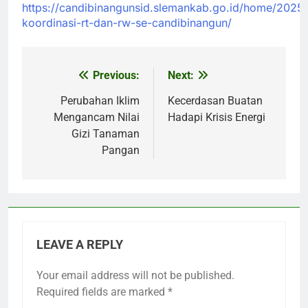
https://candibinangunsid.slemankab.go.id/home/2025/
koordinasi-rt-dan-rw-se-candibinangun/
Previous:
Next:
Post
navigation
Perubahan Iklim
Kecerdasan Buatan
Mengancam Nilai
Hadapi Krisis Energi
Gizi Tanaman
Pangan
LEAVE A REPLY
Your email address will not be published.
Required fields are marked
*