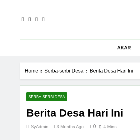
Skip
to
content
AKAR
Home
Serba-serbi Desa
Berita Desa Hari Ini
SERBA-SERBI DESA
Berita Desa Hari Ini
0
SyAdmin
3 Months Ago
4 Mins