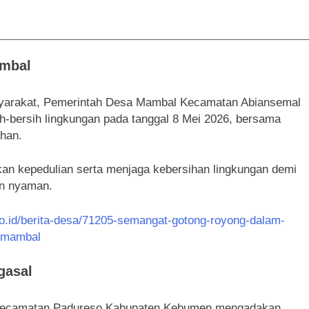
________________________________________________________________
ambal
yarakat, Pemerintah Desa Mambal Kecamatan Abiansemal
-bersih lingkungan pada tanggal 8 Mei 2026, bersama
han.
tkan kepedulian serta menjaga kebersihan lingkungan demi
an nyaman.
o.id/berita-desa/71205-semangat-gotong-royong-dalam-
a-mambal
gasal
al Kecamatan Padureso Kabupaten Kebumen mengadakan