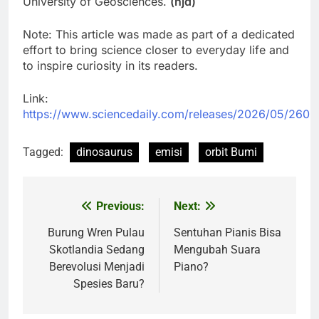
University of Geosciences.
(njd)
Note: This article was made as part of a dedicated
effort to bring science closer to everyday life and
to inspire curiosity in its readers.
Link:
https://www.sciencedaily.com/releases/2026/05/260
Tagged:
dinosaurus
emisi
orbit Bumi
Previous:
Next:
Post
navigation
Burung Wren Pulau
Sentuhan Pianis Bisa
Skotlandia Sedang
Mengubah Suara
Berevolusi Menjadi
Piano?
Spesies Baru?