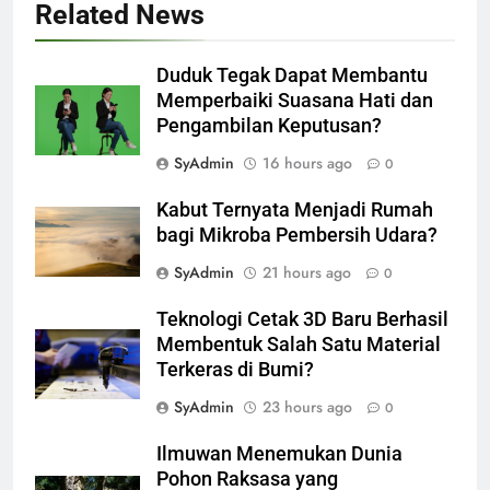
Related News
Duduk Tegak Dapat Membantu
Memperbaiki Suasana Hati dan
Pengambilan Keputusan?
SyAdmin
16 hours ago
0
Kabut Ternyata Menjadi Rumah
bagi Mikroba Pembersih Udara?
SyAdmin
21 hours ago
0
Teknologi Cetak 3D Baru Berhasil
Membentuk Salah Satu Material
Terkeras di Bumi?
SyAdmin
23 hours ago
0
Ilmuwan Menemukan Dunia
Pohon Raksasa yang