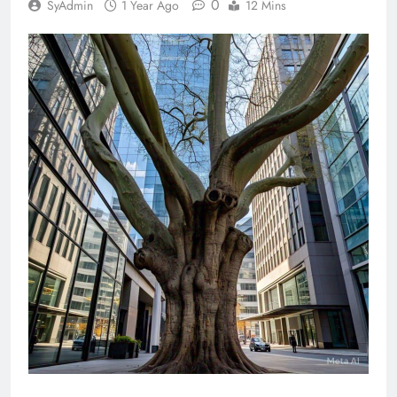
0
SyAdmin
1 Year Ago
12 Mins