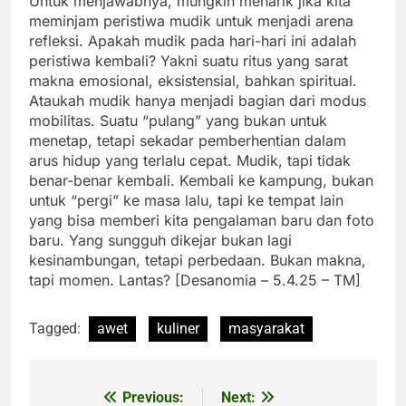
Untuk menjawabnya, mungkin menarik jika kita
meminjam peristiwa mudik untuk menjadi arena
refleksi. Apakah mudik pada hari-hari ini adalah
peristiwa kembali? Yakni suatu ritus yang sarat
makna emosional, eksistensial, bahkan spiritual.
Ataukah mudik hanya menjadi bagian dari modus
mobilitas. Suatu “pulang” yang bukan untuk
menetap, tetapi sekadar pemberhentian dalam
arus hidup yang terlalu cepat. Mudik, tapi tidak
benar-benar kembali. Kembali ke kampung, bukan
untuk “pergi” ke masa lalu, tapi ke tempat lain
yang bisa memberi kita pengalaman baru dan foto
baru. Yang sungguh dikejar bukan lagi
kesinambungan, tetapi perbedaan. Bukan makna,
tapi momen. Lantas? [Desanomia – 5.4.25 – TM]
Tagged:
awet
kuliner
masyarakat
Previous:
Next:
Post