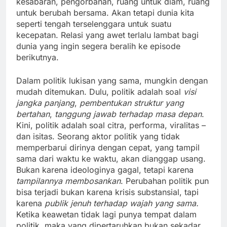
kesabaran, pengorbanan, ruang untuk diam, ruang
untuk berubah bersama. Akan tetapi dunia kita
seperti tengah terselenggara untuk suatu
kecepatan. Relasi yang awet terlalu lambat bagi
dunia yang ingin segera beralih ke episode
berikutnya.
Dalam politik lukisan yang sama, mungkin dengan
mudah ditemukan. Dulu, politik adalah soal
visi
jangka panjang
,
pembentukan struktur yang
bertahan
,
tanggung jawab terhadap masa depan
.
Kini, politik adalah soal citra, performa, viralitas –
dan isitas. Seorang aktor politik yang tidak
memperbarui dirinya dengan cepat, yang tampil
sama dari waktu ke waktu, akan dianggap usang.
Bukan karena ideologinya gagal, tetapi karena
tampilannya membosankan
. Perubahan politik pun
bisa terjadi bukan karena krisis substansial, tapi
karena
publik jenuh terhadap wajah yang sama.
Ketika keawetan tidak lagi punya tempat dalam
politik, maka yang dipertaruhkan bukan sekadar