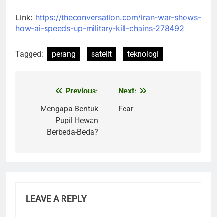
Link:
https://theconversation.com/iran-war-shows-
how-ai-speeds-up-military-kill-chains-278492
Tagged:
perang
satelit
teknologi
Previous:
Next:
Post
navigation
Mengapa Bentuk
Fear
Pupil Hewan
Berbeda-Beda?
LEAVE A REPLY