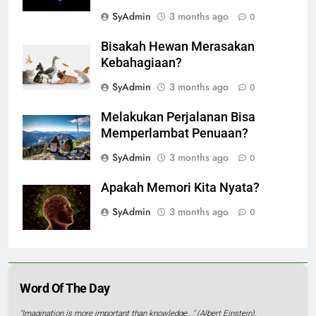
SyAdmin
3 months ago
0
Bisakah Hewan Merasakan
Kebahagiaan?
SyAdmin
3 months ago
0
Melakukan Perjalanan Bisa
Memperlambat Penuaan?
SyAdmin
3 months ago
0
Apakah Memori Kita Nyata?
SyAdmin
3 months ago
0
Word Of The Day
"Imagination is more important than knowledge..." (Albert Einstein).