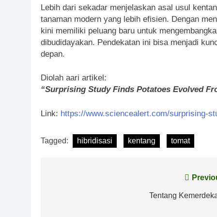
Lebih dari sekadar menjelaskan asal usul kentan
tanaman modern yang lebih efisien. Dengan meng
kini memiliki peluang baru untuk mengembangka
dibudidayakan. Pendekatan ini bisa menjadi ku
depan.
Diolah aari artikel:
“Surprising Study Finds Potatoes Evolved F
Link:
https://www.sciencealert.com/surprising-s
Tagged:
hibridisasi
kentang
tomat
Post
Previo
navigation
Tentang Kemerdek