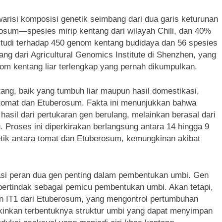
isi komposisi genetik seimbang dari dua garis keturunan
osum—spesies mirip kentang dari wilayah Chili, dan 40%
a studi terhadap 450 genom kentang budidaya dan 56 spesies
hang dari Agricultural Genomics Institute di Shenzhen, yang
om kentang liar terlengkap yang pernah dikumpulkan.
ng, baik yang tumbuh liar maupun hasil domestikasi,
 tomat dan Etuberosum. Fakta ini menunjukkan bahwa
hasil dari pertukaran gen berulang, melainkan berasal dari
. Proses ini diperkirakan berlangsung antara 14 hingga 9
netik antara tomat dan Etuberosum, kemungkinan akibat
fikasi peran dua gen penting dalam pembentukan umbi. Gen
 bertindak sebagai pemicu pembentukan umbi. Akan tetapi,
gen IT1 dari Etuberosum, yang mengontrol pertumbuhan
kinkan terbentuknya struktur umbi yang dapat menyimpan