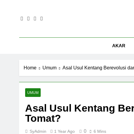
Skip
to
content
AKAR
Home
Umum
Asal Usul Kentang Berevolusi d
UMUM
Asal Usul Kentang Be
Tomat?
0
SyAdmin
1 Year Ago
6 Mins