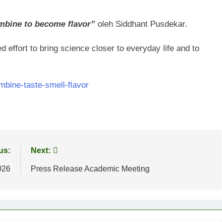
ombine to become flavor”
oleh Siddhant Pusdekar.
d effort to bring science closer to everyday life and to
mbine-taste-smell-flavor
us:
Next:
026
Press Release Academic Meeting