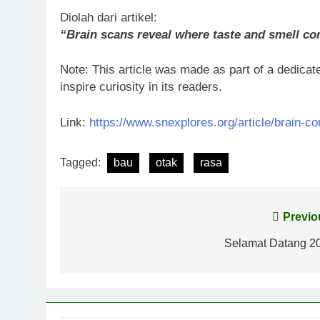
Diolah dari artikel:
“Brain scans reveal where taste and smell c
Note: This article was made as part of a dedicate
inspire curiosity in its readers.
Link:
https://www.snexplores.org/article/brain-co
Tagged:
bau
otak
rasa
Post
Previo
navigation
Selamat Datang 2