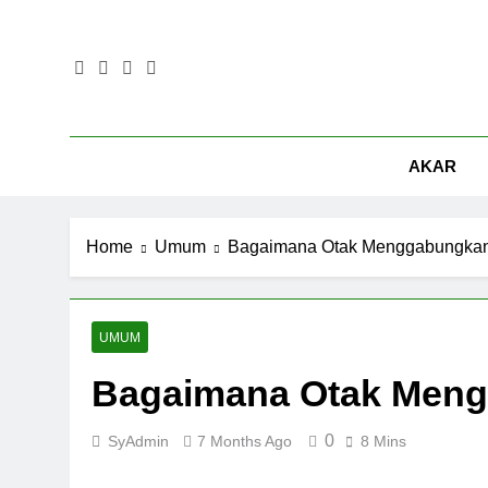
Skip
to
content
AKAR
Home
Umum
Bagaimana Otak Menggabungkan
UMUM
Bagaimana Otak Meng
0
SyAdmin
7 Months Ago
8 Mins