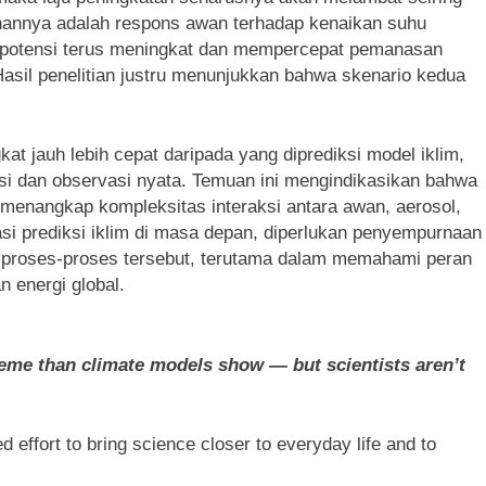
minannya adalah respons awan terhadap kenaikan suhu
rpotensi terus meningkat dan mempercepat pemanasan
Hasil penelitian justru menunjukkan bahwa skenario kedua
t jauh lebih cepat daripada yang diprediksi model iklim,
asi dan observasi nyata. Temuan ini mengindikasikan bahwa
enangkap kompleksitas interaksi antara awan, aerosol,
i prediksi iklim di masa depan, diperlukan penyempurnaan
 proses-proses tersebut, terutama dalam memahami peran
 energi global.
eme than climate models show — but scientists aren’t
d effort to bring science closer to everyday life and to