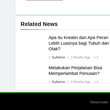
Related News
Apa Itu Kreatin dan Apa Peran
Lebih Luasnya bagi Tubuh dan
Otak?
SyAdmin
3 Months Ago
0
Melakukan Perjalanan Bisa
Memperlambat Penuaan?
SyAdmin
3 Months Ago
0
Newsmatic 