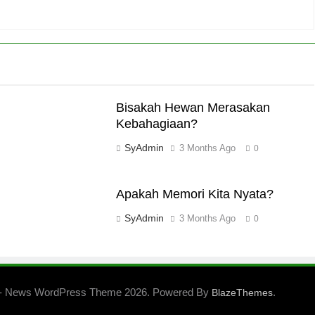
Bisakah Hewan Merasakan
Kebahagiaan?
SyAdmin
3 Months Ago
0
Apakah Memori Kita Nyata?
SyAdmin
3 Months Ago
0
- News WordPress Theme 2026. Powered By
.
BlazeThemes