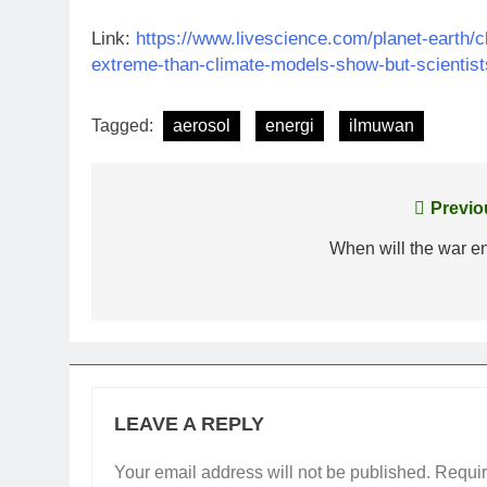
Link:
https://www.livescience.com/planet-earth
extreme-than-climate-models-show-but-scientist
Tagged:
aerosol
energi
ilmuwan
Post
Previo
navigation
When will the war e
LEAVE A REPLY
Your email address will not be published.
Requir