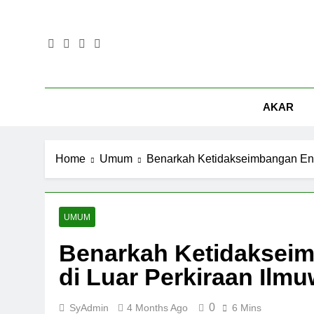
Skip
to
content
AKAR
Home
Umum
Benarkah Ketidakseimbangan Ene
UMUM
Benarkah Ketidaksei
di Luar Perkiraan Ilm
0
SyAdmin
4 Months Ago
6 Mins