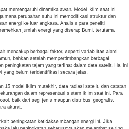
apat memengaruhi dinamika awan. Model iklim saat ini
mana perubahan suhu ini memodifikasi struktur dan
n energi ke luar angkasa. Analisis para peneliti
emehkan jumlah energi yang diserap Bumi, terutama
h mencakup berbagai faktor, seperti variabilitas alami
Namun, bahkan setelah mempertimbangkan berbagai
n peningkatan tajam yang terlihat dalam data satelit. Hal ini
ang belum teridentifikasi secara jelas.
15 model iklim mutakhir, data radiasi satelit, dan catatan
rangan dalam representasi sistem iklim saat ini. Para
ol, baik dari segi jenis maupun distribusi geografis,
ra akurat.
rkait peningkatan ketidakseimbangan energi ini. Jika
aka laju peningkatan seharusnya akan melambat seiring