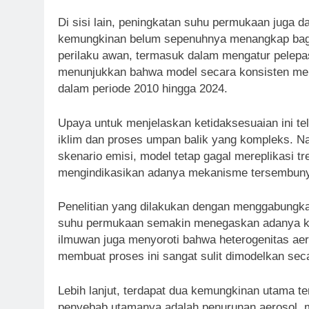
Di sisi lain, peningkatan suhu permukaan juga d
kemungkinan belum sepenuhnya menangkap bagai
perilaku awan, termasuk dalam mengatur pelepasa
menunjukkan bahwa model secara konsisten mer
dalam periode 2010 hingga 2024.
Upaya untuk menjelaskan ketidaksesuaian ini tela
iklim dan proses umpan balik yang kompleks. 
skenario emisi, model tetap gagal mereplikasi tre
mengindikasikan adanya mekanisme tersembunyi y
Penelitian yang dilakukan dengan menggabungkan 
suhu permukaan semakin menegaskan adanya keku
ilmuwan juga menyoroti bahwa heterogenitas aeros
membuat proses ini sangat sulit dimodelkan seca
Lebih lanjut, terdapat dua kemungkinan utama te
penyebab utamanya adalah penurunan aerosol, m