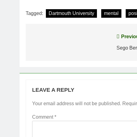
Tagged:
Dartmouth University
mental
posi
Post
Previo
navigation
Sego Ber
LEAVE A REPLY
Your email address will not be published.
Requir
Comment
*