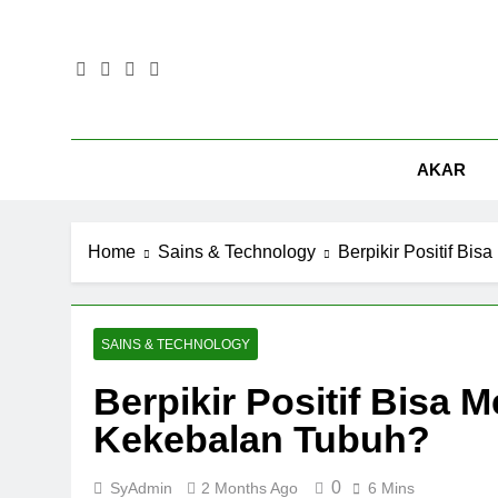
Skip
to
content
AKAR
Home
Sains & Technology
Berpikir Positif Bi
SAINS & TECHNOLOGY
Berpikir Positif Bisa 
Kekebalan Tubuh?
0
SyAdmin
2 Months Ago
6 Mins