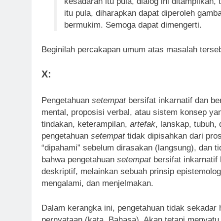
kesadaran itu pula, dialog ini ditampilkan
itu pula, diharapkan dapat diperoleh gamb
bermukim. Semoga dapat dimengerti.
Beginilah percakapan umum atas masalah terseb
X:
Pengetahuan
setempat
bersifat inkarnatif dan b
mental, proposisi verbal, atau sistem konsep 
tindakan, keterampilan,
artefak
, lanskap, tubuh,
pengetahuan
setempat
tidak dipisahkan dari pros
“dipahami” sebelum dirasakan (langsung), dan tid
bahwa pengetahuan
setempat
bersifat inkarnati
deskriptif, melainkan sebuah prinsip epistemolo
mengalami, dan menjelmakan.
Dalam kerangka ini, pengetahuan tidak sekadar h
pernyataan (kata, Bahasa). Akan tetapi menyatu