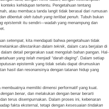
 konteks kehidupan tertentu. Pengetahuan tentang
h, atau membaca tanda langit tidak berasal dari rumusan
an dibentuk oleh tubuh yang terlibat penuh
. Tubuh bukan
ng epistemik
itu sendiri—wadah yang menampung dan
et.
huan
setempat
, kita mendapati bahwa pengetahuan tidak
, melainkan
dilestarikan dalam teknik
, dalam cara berjalan di
 dalam detail pergerakan saat mengolah bahan pangan. Hal-
etahuan yang telah menjadi “darah daging”
. Dalam setiap
putusan epistemik yang tidak selalu dapat dirumuskan
patan hasil dan resonansinya dengan tatanan hidup yang
a membuatnya memiliki dimensi performatif yang kuat.
 dengan benar
, dan melakukan dengan benar berarti
n dan terus disempurnakan. Dalam proses ini, kebenaran
hadap fakta eksternal, tetapi dengan
kesesuaian tindakan