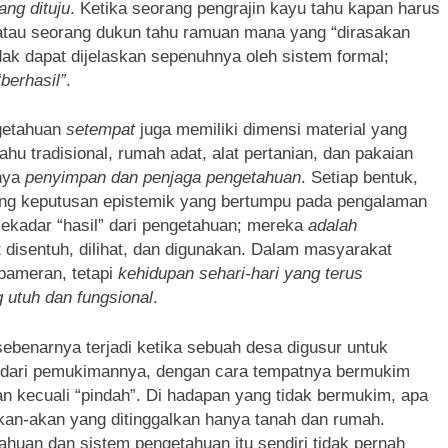
ang dituju
. Ketika seorang pengrajin kayu tahu kapan harus
 atau seorang dukun tahu ramuan mana yang “dirasakan
dak dapat dijelaskan sepenuhnya oleh sistem formal;
berhasil”
.
ngetahuan
setempat
juga memiliki dimensi material yang
ahu tradisional, rumah adat, alat pertanian, dan pakaian
anya
penyimpan dan penjaga pengetahuan
. Setiap bentuk,
ng keputusan epistemik yang bertumpu pada pengalaman
 sekadar “hasil” dari pengetahuan; mereka
adalah
disentuh, dilihat, dan digunakan. Dalam masyarakat
pameran, tetapi
kehidupan sehari-hari yang terus
utuh dan fungsional
.
sebenarnya terjadi ketika sebuah desa digusur untuk
 dari pemukimannya, dengan cara tempatnya bermukim
an kecuali “pindah”. Di hadapan yang tidak bermukim, apa
kan-akan yang ditinggalkan hanya tanah dan rumah.
huan dan sistem pengetahuan itu sendiri tidak pernah