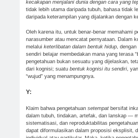
kecakapan menjalani dunia dengan cara yang te
tidak lebih utama daripada tubuh, bahasa tidak le
daripada keterampilan yang dijalankan dengan ket
Oleh karena itu, untuk benar-benar memahami 
narasumber atau mencatat pernyataan. Dalam ko
melalui
keterlibatan dalam bentuk hidup
, dengan
sendiri belajar membedakan mana yang terasa “
pengetahuan bukan sesuatu yang dijelaskan, tet
dari kognisi; suatu
bentuk kognisi itu sendiri
, ya
“wujud” yang menampungnya.
Y:
Klaim bahwa pengetahuan
setempat
bersifat in
dalam tubuh, tindakan, artefak, dan lanskap — m
sistematisasi, dan reproduktabilitas pengetahua
dapat diformulasikan dalam proposisi eksplisit, d
individual atau partikular. Maka, ketika penget