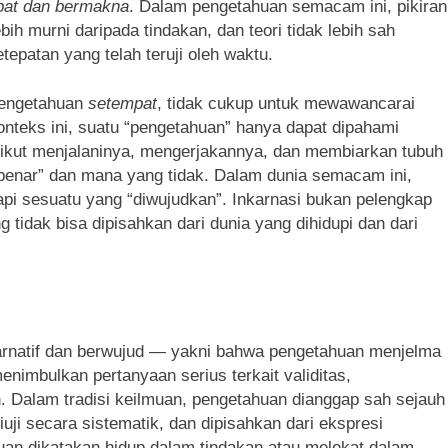
pat dan bermakna
. Dalam pengetahuan semacam ini, pikiran
bih murni daripada tindakan, dan teori tidak lebih sah
epatan yang telah teruji oleh waktu.
pengetahuan
setempat
, tidak cukup untuk mewawancarai
nteks ini, suatu “pengetahuan” hanya dapat dipahami
 ikut menjalaninya, mengerjakannya, dan membiarkan tubuh
benar” dan mana yang tidak. Dalam dunia semacam ini,
api sesuatu yang “diwujudkan”. Inkarnasi bukan pelengkap
ng tidak bisa dipisahkan dari dunia yang dihidupi dan dari
karnatif dan berwujud — yakni bahwa pengetahuan menjelma
enimbulkan pertanyaan serius terkait validitas,
n. Dalam tradisi keilmuan, pengetahuan dianggap sah sejauh
iuji secara sistematik, dan dipisahkan dari ekspresi
ahuan dikatakan hidup dalam tindakan atau melekat dalam