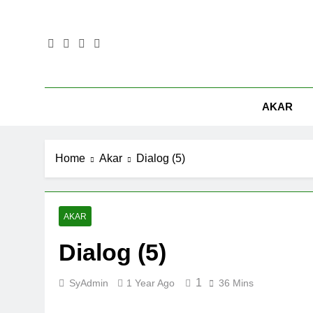
Skip
to
content
AKAR
Home
Akar
Dialog (5)
AKAR
Dialog (5)
1
SyAdmin
1 Year Ago
36 Mins