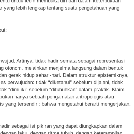
, tentu untuk lebih membuka diri dan dalam keterbukaan
ar yang lebih lengkap tentang suatu pengetahuan yang
ut:
erwujud. Artinya, tidak hadir semata sebagai representasi
yang otonom, melainkan menjelma langsung dalam bentuk
 dan gerak hidup sehari-hari. Dalam struktur epistemiknya,
es perwujudan: tidak “diketahui” sebelum dijalani, tidak
ak “dimiliki” sebelum “ditubuhkan” dalam praktik. Klaim
f bukan hanya sebuah pengamatan antropologis atau
gis yang tersendiri: bahwa mengetahui berarti mengerjakan,
adir sebagai isi pikiran yang dapat diungkapkan dalam
 dengan laku, dengan ritme tubuh, dengan keterampilan