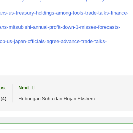
ans-us-treasury-holdings-among-tools-trade-talks-finance-
ans-mitsubishi-annual-profit-down-1-misses-forecasts-
p-us-japan-officials-agree-advance-trade-talks-
us:
Next:
(4)
Hubungan Suhu dan Hujan Ekstrem