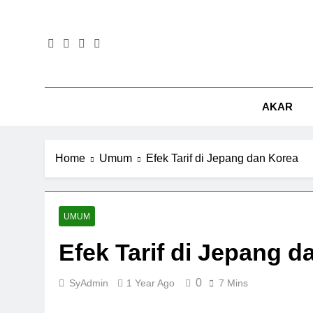
Skip
to
content
AKAR
Home
Umum
Efek Tarif di Jepang dan Korea
UMUM
Efek Tarif di Jepang d
0
SyAdmin
1 Year Ago
7 Mins