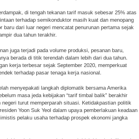
terdampak, di tengah tekanan tarif masuk sebesar 25% atas
mintaan terhadap semikonduktor masih kuat dan menopang
r baru dari luar negeri mencatat penurunan pertama sejak
mpir dua tahun terakhir.
n juga terjadi pada volume produksi, pesanan baru,
ya berada di titik terendah dalam lebih dari dua tahun.
gan kerja terbesar sejak September 2020, memperkuat
ndek terhadap pasar tenaga kerja nasional.
 telah menyepakati langkah diplomatik bersama Amerika
belum masa jeda kebijakan “tarif timbal balik” berakhir
 negeri turut memperparah situasi. Ketidakpastian politik
residen Yoon Suk Yeol dalam upaya pemberlakuan keadaan
imistis pelaku usaha terhadap prospek ekonomi jangka