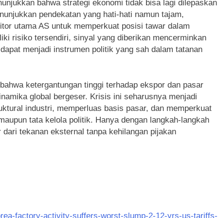
njukkan bahwa strategi ekonomi tidak bisa lagi dilepaskan
enunjukkan pendekatan yang hati-hati namun tajam,
itor utama AS untuk memperkuat posisi tawar dalam
ki risiko tersendiri, sinyal yang diberikan mencerminkan
dapat menjadi instrumen politik yang sah dalam tatanan
 bahwa ketergantungan tinggi terhadap ekspor dan pasar
inamika global bergeser. Krisis ini seharusnya menjadi
tural industri, memperluas basis pasar, dan memperkuat
 maupun tata kelola politik. Hanya dengan langkah-langkah
 dari tekanan eksternal tanpa kehilangan pijakan
ea-factory-activity-suffers-worst-slump-2-12-yrs-us-tariffs-