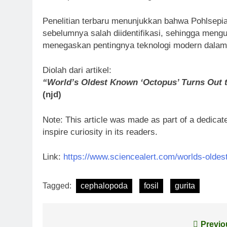
Penelitian terbaru menunjukkan bahwa Pohlsepia
sebelumnya salah diidentifikasi, sehingga men
menegaskan pentingnya teknologi modern dalam m
Diolah dari artikel:
“World’s Oldest Known ‘Octopus’ Turns Out t
(njd)
Note: This article was made as part of a dedicate
inspire curiosity in its readers.
Link:
https://www.sciencealert.com/worlds-oldest
Tagged:
cephalopoda
fosil
gurita
Post
Previo