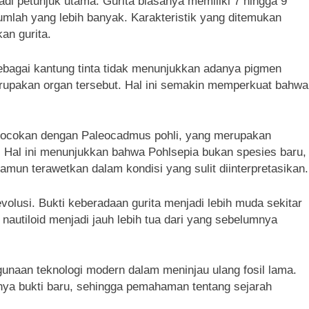
adi petunjuk utama. Gurita biasanya memiliki 7 hingga 9
jumlah yang lebih banyak. Karakteristik yang ditemukan
kan gurita.
sebagai kantung tinta tidak menunjukkan adanya pigmen
rupakan organ tersebut. Hal ini semakin memperkuat bahwa
ecocokan dengan Paleocadmus pohli, yang merupakan
a. Hal ini menunjukkan bahwa Pohlsepia bukan spesies baru,
mun terawetkan dalam kondisi yang sulit diinterpretasikan.
lusi. Bukti keberadaan gurita menjadi lebih muda sekitar
 nautiloid menjadi jauh lebih tua dari yang sebelumnya
gunaan teknologi modern dalam meninjau ulang fosil lama.
lnya bukti baru, sehingga pemahaman tentang sejarah