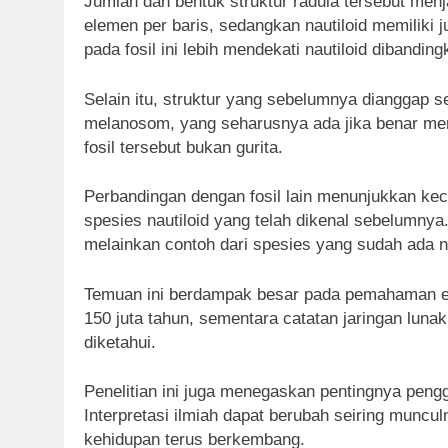
Jumlah dan bentuk struktur radula tersebut menj
elemen per baris, sedangkan nautiloid memiliki 
pada fosil ini lebih mendekati nautiloid dibanding
Selain itu, struktur yang sebelumnya dianggap 
melanosom, yang seharusnya ada jika benar me
fosil tersebut bukan gurita.
Perbandingan dengan fosil lain menunjukkan k
spesies nautiloid yang telah dikenal sebelumny
melainkan contoh dari spesies yang sudah ada na
Temuan ini berdampak besar pada pemahaman evo
150 juta tahun, sementara catatan jaringan lunak
diketahui.
Penelitian ini juga menegaskan pentingnya peng
Interpretasi ilmiah dapat berubah seiring muncu
kehidupan terus berkembang.