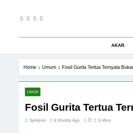
Skip
to
content
AKAR
Home
Umum
Fosil Gurita Tertua Ternyata Buka
UMUM
Fosil Gurita Tertua Te
0
SyAdmin
4 Months Ago
5 Mins