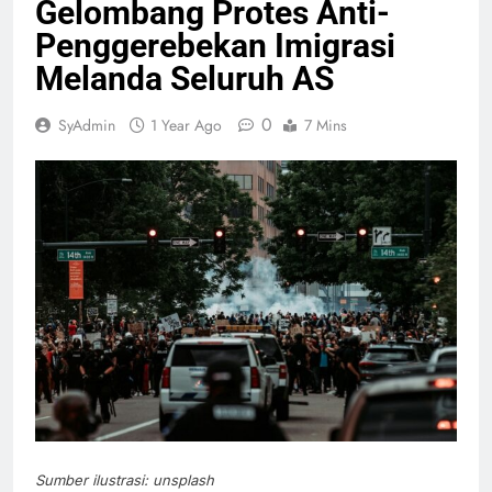
Gelombang Protes Anti-
Penggerebekan Imigrasi
Melanda Seluruh AS
0
SyAdmin
1 Year Ago
7 Mins
Sumber ilustrasi: unsplash