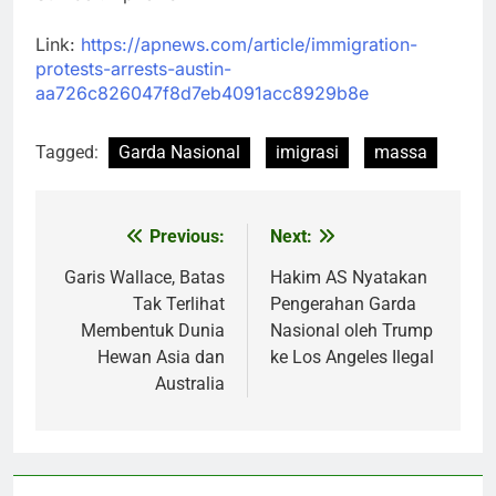
Link:
https://apnews.com/article/immigration-
protests-arrests-austin-
aa726c826047f8d7eb4091acc8929b8e
Tagged:
Garda Nasional
imigrasi
massa
Previous:
Next:
Post
navigation
Garis Wallace, Batas
Hakim AS Nyatakan
Tak Terlihat
Pengerahan Garda
Membentuk Dunia
Nasional oleh Trump
Hewan Asia dan
ke Los Angeles Ilegal
Australia