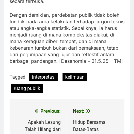
secara terbuka.
Dengan demikian, perdebatan publik tidak boleh
tunduk pada aura ketakutan terhadap jargon teknis
atau angka-angka statistik. Sebaliknya, ia harus
menjadi ruang di mana kompleksitas diakui, di
mana keraguan diberi tempat, dan di mana
kebenaran tumbuh bukan dari pemaksaan, tetapi
dari perjumpaan yang jujur dan reflektif antara
berbagai pandangan. [Desanomia – 31.5.25 – TM]
Tagged:
interpretasi
keilmuan
ruang publik
Previous:
Next:
Post
navigation
Apakah Lesung
Hidup Bersama
Telah Hilang dari
Batas-Batas