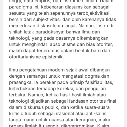
tinggi, data empiris, dan instrumen ilmiah. Dalam
paradigma ini, kebenaran diasumsikan sebagai
sesuatu yang telah sepenuhnya terobjektivikasi,
bersih dari subjektivitas, dan oleh karenanya tidak
memerlukan diskusi lebih lanjut. Namun, justru di
sinilah letak paradoksnya: bahwa ilmu dan
teknologi, yang pada dasarnya dikembangkan
untuk menghindari absolutisme dan bias otoriter,
malah dapat terjerumus dalam bentuk baru dari
otoritarianisme epistemik.
Ilmu pengetahuan modern sejak awal dibangun
dengan semangat untuk mengatasi dogma dan
prasangka. Ia berakar pada prinsip falsifiabilitas,
keterbukaan terhadap koreksi, dan pengujian
terbuka. Namun, ketika hasil-hasil ilmiah atau
teknologi dijadikan sebagai landasan otoritas final
dalam diskursus publik, dan ketika suara-suara
kritis dituduh sebagai irasional atau anti-sains
tanpa ruang untuk nuansa atau keraguan, maka
proses ilmiah itu sendiri dikompromikan. Klaim