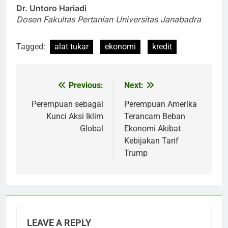
Dr. Untoro Hariadi
Dosen Fakultas Pertanian Universitas Janabadra
Tagged:
alat tukar
ekonomi
kredit
Previous:
Next:
Post
navigation
Perempuan sebagai
Perempuan Amerika
Kunci Aksi Iklim
Terancam Beban
Global
Ekonomi Akibat
Kebijakan Tarif
Trump
LEAVE A REPLY