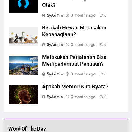
Otak?
SyAdmin
3 months ago
0
Bisakah Hewan Merasakan
Kebahagiaan?
SyAdmin
3 months ago
0
Melakukan Perjalanan Bisa
Memperlambat Penuaan?
SyAdmin
3 months ago
0
Apakah Memori Kita Nyata?
SyAdmin
3 months ago
0
Word Of The Day