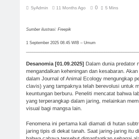
0
SyAdmin
11 Months Ago
5 Mins
Sumber ilustrasi: Freepik
1 September 2025 08.45 WIB – Umum
____________________________________________________
Desanomia [01.09.2025]
Dalam dunia predator n
mengandalkan keheningan dan kesabaran. Akan te
dalam Journal of Animal Ecology mengungkap per
clavis) yang tampaknya telah berevolusi untuk 
keuntungan berburu. Peneliti mencatat bahwa l
yang terperangkap dalam jaring, melainkan memb
visual bagi mangsa lain.
Fenomena ini pertama kali diamati di hutan subt
jaring tipis di dekat tanah. Saat jaring-jaring i
bahwa cahaya tersebut dimanfaatkan sebagai ala