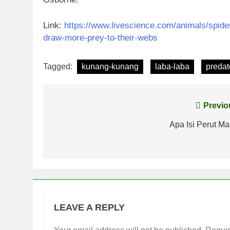
Link:
https://www.livescience.com/animals/spider
draw-more-prey-to-their-webs
Tagged:
kunang-kunang
laba-laba
predat
Post
Previo
navigation
Apa Isi Perut Ma
LEAVE A REPLY