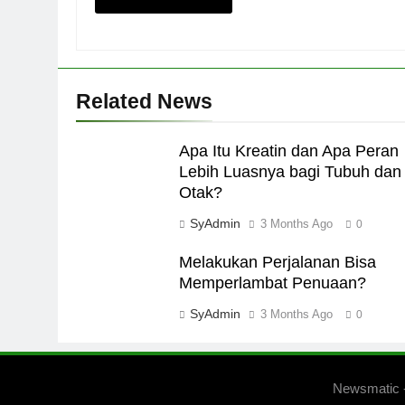
Related News
Apa Itu Kreatin dan Apa Peran
Lebih Luasnya bagi Tubuh dan
Otak?
SyAdmin
3 Months Ago
0
Melakukan Perjalanan Bisa
Memperlambat Penuaan?
SyAdmin
3 Months Ago
0
Newsmatic 