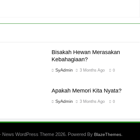
Bisakah Hewan Merasakan
Kebahagiaan?
SyAdmin
3 Months Ago
0
Apakah Memori Kita Nyata?
SyAdmin
3 Months Ago
0
- News WordPress Theme 2026. Powered By
.
BlazeThemes