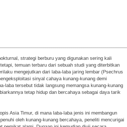
________________________________________________________________
okturnal, strategi berburu yang digunakan sering kali
tapi, temuan terbaru dari sebuah studi yang diterbitkan
ilaku mengejutkan dari laba-laba jaring lembar (Psechrus
mengeksploitasi sinyal cahaya kunang-kunang demi
aba-laba tersebut tidak langsung memangsa kunang-kunang
iarkannya tetap hidup dan bercahaya sebagai daya tarik
ropis Asia Timur, di mana laba-laba jenis ini membangun
tu dipenuhi oleh kunang-kunang bercahaya, peneliti mencurigai
t pemikat alami. Dugaan ini kemudian diuji secara