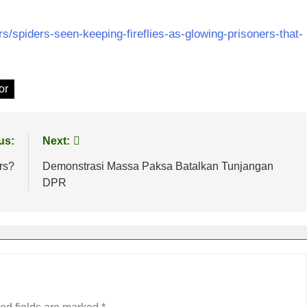
s/spiders-seen-keeping-fireflies-as-glowing-prisoners-that-
or
us:
Next:
rs?
Demonstrasi Massa Paksa Batalkan Tunjangan
DPR