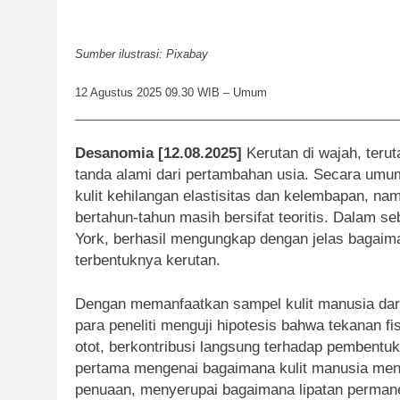
Sumber ilustrasi: Pixabay
12 Agustus 2025 09.30 WIB – Umum
____________________________________________________
Desanomia [12.08.2025]
Kerutan di wajah, teru
tanda alami dari pertambahan usia. Secara u
kulit kehilangan elastisitas dan kelembapan, n
bertahun-tahun masih bersifat teoritis. Dalam s
York, berhasil mengungkap dengan jelas bagaim
terbentuknya kerutan.
Dengan memanfaatkan sampel kulit manusia dari b
para peneliti menguji hipotesis bahwa tekanan fi
otot, berkontribusi langsung terhadap pembentuk
pertama mengenai bagaimana kulit manusia men
penuaan, menyerupai bagaimana lipatan permane