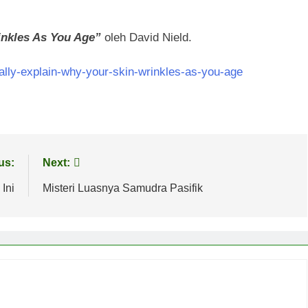
inkles As You Age”
oleh David Nield.
nally-explain-why-your-skin-wrinkles-as-you-age
us:
Next:
Ini
Misteri Luasnya Samudra Pasifik