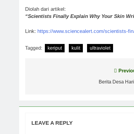
Diolah dari artikel:
“Scientists Finally Explain Why Your Skin Wr
Link:
https://www.sciencealert.com/scientists-fi
Tagged:
keriput
kulit
ultraviolet
Post
Previo
navigation
Berita Desa Hari 
LEAVE A REPLY