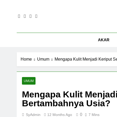
Skip
to
content
AKAR
Home
Umum
Mengapa Kulit Menjadi Keriput S
UMUM
Mengapa Kulit Menjadi
Bertambahnya Usia?
0
SyAdmin
12 Months Ago
7 Mins