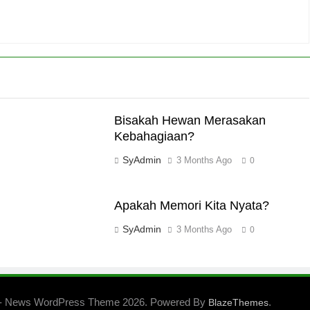
Bisakah Hewan Merasakan
Kebahagiaan?
SyAdmin
3 Months Ago
0
Apakah Memori Kita Nyata?
SyAdmin
3 Months Ago
0
- News WordPress Theme 2026. Powered By
.
BlazeThemes