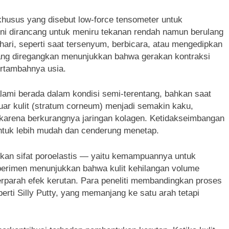
 khusus yang disebut low-force tensometer untuk
 ini dirancang untuk meniru tekanan rendah namun berulang
-hari, seperti saat tersenyum, berbicara, atau mengedipkan
ang diregangkan menunjukkan bahwa gerakan kontraksi
bertambahnya usia.
lami berada dalam kondisi semi-terentang, bahkan saat
rluar kulit (stratum corneum) menjadi semakin kaku,
karena berkurangnya jaringan kolagen. Ketidakseimbangan
bentuk lebih mudah dan cenderung menetap.
ukkan sifat poroelastis — yaitu kemampuannya untuk
perimen menunjukkan bahwa kulit kehilangan volume
erparah efek kerutan. Para peneliti membandingkan proses
erti Silly Putty, yang memanjang ke satu arah tetapi