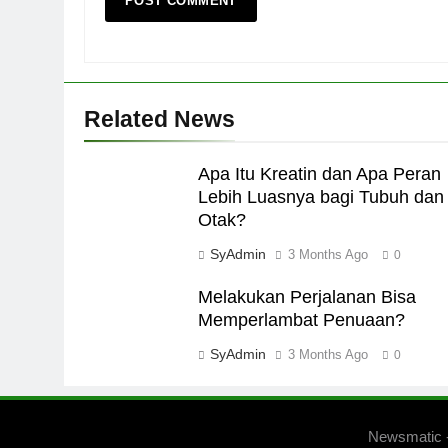
Related News
Apa Itu Kreatin dan Apa Peran
Lebih Luasnya bagi Tubuh dan
Otak?
SyAdmin
3 Months Ago
0
Melakukan Perjalanan Bisa
Memperlambat Penuaan?
SyAdmin
3 Months Ago
0
Newsmatic 