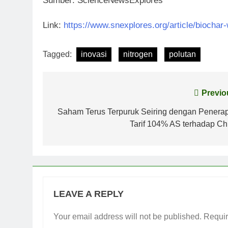
Sumber: ScienceNewsExplores
Link:
https://www.snexplores.org/article/biochar-
Tagged:
inovasi
nitrogen
polutan
Post
Previo
navigation
Saham Terus Terpuruk Seiring dengan Penera
Tarif 104% AS terhadap Ch
LEAVE A REPLY
Your email address will not be published.
Requir