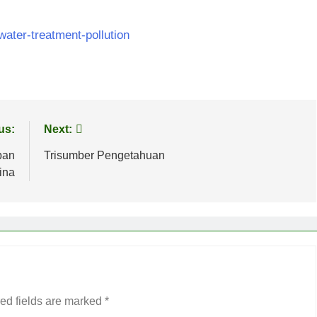
water-treatment-pollution
us:
Next:
pan
Trisumber Pengetahuan
ina
ed fields are marked
*