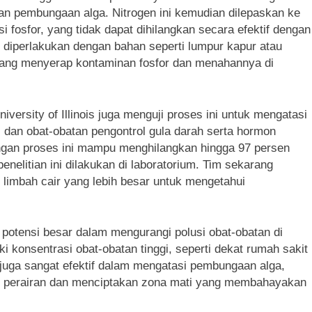
n pembungaan alga. Nitrogen ini kemudian dilepaskan ke
fosfor, yang tidak dapat dihilangkan secara efektif dengan
g diperlakukan dengan bahan seperti lumpur kapur atau
f yang menyerap kontaminan fosfor dan menahannya di
iversity of Illinois juga menguji proses ini untuk mengatasi
n, dan obat-obatan pengontrol gula darah serta hormon
ngan proses ini mampu menghilangkan hingga 97 persen
nelitian ini dilakukan di laboratorium. Tim sekarang
 limbah cair yang lebih besar untuk mengetahui
i potensi besar dalam mengurangi polusi obat-obatan di
i konsentrasi obat-obatan tinggi, seperti dekat rumah sakit
ni juga sangat efektif dalam mengatasi pembungaan alga,
i perairan dan menciptakan zona mati yang membahayakan