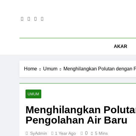
Skip
to
content
AKAR
Home
Umum
Menghilangkan Polutan dengan P
UMUM
Menghilangkan Poluta
Pengolahan Air Baru
0
SyAdmin
1 Year Ago
5 Mins