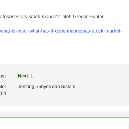
o Indonesia’s stock market?”
oleh Gregor Hunter.
c/what-is-msci-what-has-it-done-indonesias-stock-market-
us:
Next:
tor
Tentang Subyek dan Sistem
iri