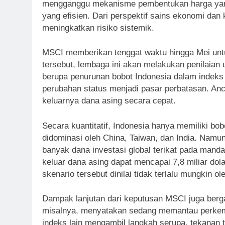
mengganggu mekanisme pembentukan harga yang 
yang efisien. Dari perspektif sains ekonomi dan
meningkatkan risiko sistemik.
MSCI memberikan tenggat waktu hingga Mei untu
tersebut, lembaga ini akan melakukan penilaian 
berupa penurunan bobot Indonesia dalam indeks
perubahan status menjadi pasar perbatasan. Anc
keluarnya dana asing secara cepat.
Secara kuantitatif, Indonesia hanya memiliki b
didominasi oleh China, Taiwan, dan India. Namun
banyak dana investasi global terikat pada man
keluar dana asing dapat mencapai 7,8 miliar dol
skenario tersebut dinilai tidak terlalu mungkin o
Dampak lanjutan dari keputusan MSCI juga berg
misalnya, menyatakan sedang memantau perkemb
indeks lain mengambil langkah serupa, tekanan