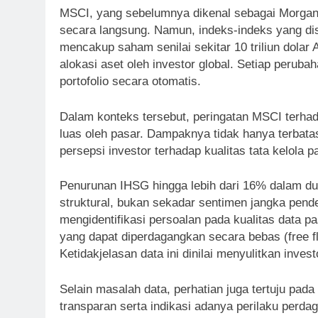
MSCI, yang sebelumnya dikenal sebagai Morgan S
secara langsung. Namun, indeks-indeks yang 
mencakup saham senilai sekitar 10 triliun dola
alokasi aset oleh investor global. Setiap peru
portofolio secara otomatis.
Dalam konteks tersebut, peringatan MSCI terhad
luas oleh pasar. Dampaknya tidak hanya terbata
persepsi investor terhadap kualitas tata kelola 
Penurunan IHSG hingga lebih dari 16% dalam du
struktural, bukan sekadar sentimen jangka pe
mengidentifikasi persoalan pada kualitas data p
yang dapat diperdagangkan secara bebas (free fl
Ketidakjelasan data ini dinilai menyulitkan invest
Selain masalah data, perhatian juga tertuju pad
transparan serta indikasi adanya perilaku perda