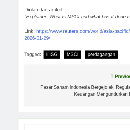
Diolah dari artikel:
“Explainer: What is MSCI and what has it done t
Link:
https://www.reuters.com/world/asia-pacifi
2026-01-29/
Tagged:
IHSG
MSCI
perdagangan
Post
Previo
navigation
Pasar Saham Indonesia Bergejolak, Regula
Keuangan Mengundurkan D