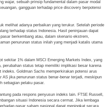
wajar, sebuah prinsip fundamental dalam pasar modal
 keuangan, gangguan terhadap price discovery berpotensi
k melihat adanya perbaikan yang terukur. Setelah periode
ulang terhadap status Indonesia. Hasil peninjauan dapat
 pasar berkembang atau, dalam skenario ekstrem,
aman penurunan status inilah yang menjadi katalis utama
obot sekitar 1% dalam MSCI Emerging Markets Index, yang
, perubahan status tetap memiliki implikasi besar karena
dat indeks. Goldman Sachs memperkirakan potensi arus
ar AS jika penurunan status benar-benar terjadi, meskipun
leh sebagian pelaku pasar.
antung pada respons penyusun indeks lain. FTSE Russell,
angan situasi Indonesia secara cermat. Jika lembaga
 terhadap pasar saham nasional dapat meningkat secara