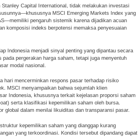
tanley Capital International, tidak melakukan investasi
disusunnya—khususnya MSCI Emerging Markets Index yang
r AS—memiliki pengaruh sistemik karena dijadikan acuan
bahan komposisi indeks berpotensi memaksa penyesuaian
ap Indonesia menjadi sinyal penting yang dipantau secara
s pada pergerakan harga saham, tetapi juga menyentuh
pasar modal nasional.
a hari mencerminkan respons pasar terhadap risiko
ndek. MSCI menyampaikan bahwa sejumlah klien
asar Indonesia, khususnya terkait kejelasan proporsi saham
oat) serta klasifikasi kepemilikan saham oleh bursa.
or global dalam menilai likuiditas dan transparansi pasar.
a struktur kepemilikan saham yang dianggap kurang
gangan yang terkoordinasi. Kondisi tersebut dipandang dapat