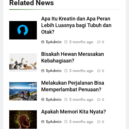
Related News
Apa Itu Kreatin dan Apa Peran
Lebih Luasnya bagi Tubuh dan
Otak?
SyAdmin
3 months ago
0
Bisakah Hewan Merasakan
Kebahagiaan?
SyAdmin
3 months ago
0
Melakukan Perjalanan Bisa
Memperlambat Penuaan?
SyAdmin
3 months ago
0
Apakah Memori Kita Nyata?
SyAdmin
3 months ago
0