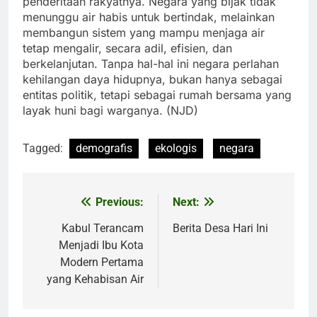
penderitaan rakyatnya. Negara yang bijak tidak
menunggu air habis untuk bertindak, melainkan
membangun sistem yang mampu menjaga air
tetap mengalir, secara adil, efisien, dan
berkelanjutan. Tanpa hal-hal ini negara perlahan
kehilangan daya hidupnya, bukan hanya sebagai
entitas politik, tetapi sebagai rumah bersama yang
layak huni bagi warganya. (NJD)
Tagged:
demografis
ekologis
negara
Previous:
Next:
Post
navigation
Kabul Terancam
Berita Desa Hari Ini
Menjadi Ibu Kota
Modern Pertama
yang Kehabisan Air