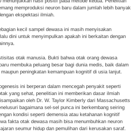
 menunjukkan hasil positif pada metode kedua. Penelitian
memang memproduksi neuron baru dalam jumlah lebih banyak
engan ekspektasi ilmiah.
ebagian kecil sampel dewasa ini masih menyisakan
lalu dini untuk menyimpulkan apakah ini berkaitan dengan
ainnya.
astisitas otak manusia. Bukti bahwa otak orang dewasa
aru membuka peluang besar bagi dunia medis, baik dalam
 maupun peningkatan kemampuan kognitif di usia lanjut.
ogenesis ini berperan dalam mencegah penyakit seperti
otak yang sehat, penelitian ini memberikan dasar ilmiah
 disampaikan oleh Dr. W. Taylor Kimberly dari Massachusetts
nelusuri bagaimana sel-sel punca ini berkembang seiring
gan kondisi seperti demensia atau ketahanan kognitif
ahwa fakta otak dewasa masih bisa menumbuhkan neuron
lajaran seumur hidup dan pemulihan dari kerusakan saraf.