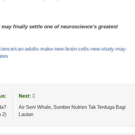
may finally settle one of neuroscience’s greatest
science/can-adults-make-new-brain-cells-new-study-may-
ates
us:
Next:
da?
Air Seni Whale, Sumber Nutrien Tak Terduga Bagi
 2)
Lautan