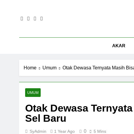
Skip
to
content
AKAR
Home
Umum
Otak Dewasa Ternyata Masih Bi
UMUM
Otak Dewasa Ternyat
Sel Baru
0
SyAdmin
1 Year Ago
5 Mins