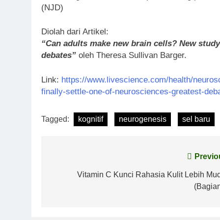
(NJD)
Diolah dari Artikel:
“Can adults make new brain cells? New study 
debates”
oleh Theresa Sullivan Barger.
Link:
https://www.livescience.com/health/neuro
finally-settle-one-of-neurosciences-greatest-deb
Tagged:
kognitif
neurogenesis
sel baru
Post
Previo
navigation
Vitamin C Kunci Rahasia Kulit Lebih Mu
(Bagian