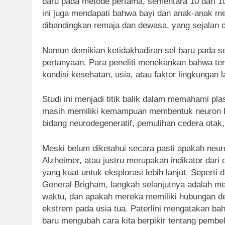
baru pada metode pertama, sementara 10 dari 10
ini juga mendapati bahwa bayi dan anak-anak 
dibandingkan remaja dan dewasa, yang sejalan d
Namun demikian ketidakhadiran sel baru pada s
pertanyaan. Para peneliti menekankan bahwa ter
kondisi kesehatan, usia, atau faktor lingkungan l
Studi ini menjadi titik balik dalam memahami pl
masih memiliki kemampuan membentuk neuron b
bidang neurodegeneratif, pemulihan cedera otak,
Meski belum diketahui secara pasti apakah neur
Alzheimer, atau justru merupakan indikator dari 
yang kuat untuk eksplorasi lebih lanjut. Seperti
General Brigham, langkah selanjutnya adalah me
waktu, dan apakah mereka memiliki hubungan den
ekstrem pada usia tua. Paterlini mengatakan b
baru mengubah cara kita berpikir tentang pembe