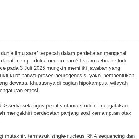
________________________________________________________________
 dunia ilmu saraf terpecah dalam perdebatan mengenai
 dapat memproduksi neuron baru? Dalam sebuah studi
nce pada 3 Juli 2025 mungkin memiliki jawaban yang
 bukti kuat bahwa proses neurogenesis, yakni pembentukan
rang dewasa, khususnya di bagian hipokampus, wilayah
pengaturan emosi.
te di Swedia sekaligus penulis utama studi ini mengatakan
ah mengakhiri perdebatan panjang soal kemampuan otak
.
ogi mutakhir, termasuk single-nucleus RNA sequencing dan