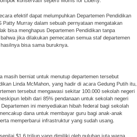
elompok konservatif seperti Moms for Liberty.
cara efektif dapat melumpuhkan Departemen Pendidikan
AS Patty Murray dalam sebuah pernyataan mengatakan
idak bisa menghapus Departemen Pendidikan tanpa
 bahwa jika dilakukan pemecatan semua staf departemen
hasilnya bisa sama buruknya.
 masih berniat untuk menutup departemen tersebut
ikan Linda McMahon, yang hadir di acara Gedung Putih itu,
rtemen tersebut mengawasi sekitar 100.000 sekolah negeri
meskipun lebih dari 85% pendanaan untuk sekolah negeri
. Departemen ini menyediakan hibah federal bagi sekolah
mencakup dana untuk membayar guru bagi anak-anak
erta memperbarui infrastruktur yang sudah usang.
ilai $1,6 triliun yang dimiliki oleh puluhan juta warga