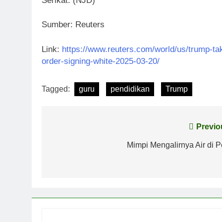
Serikat. (NJD)
Sumber: Reuters
Link:
https://www.reuters.com/world/us/trump-ta
order-signing-white-2025-03-20/
Tagged:
guru
pendidikan
Trump
Post
Previo
navigation
Mimpi Mengalirnya Air di P