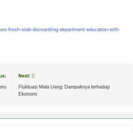
kes-fresh-stab-dismantling-department-education-with-
us:
Next:
eru
Fluktuasi Mata Uang: Dampaknya terhadap
Ekonomi