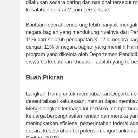
dilakukan secara daring dan nasional tersebut 
kesalahan sekitar 2 poin persentase.
Bantuan federal cenderung lebih banyak mengal
negara bagian yang mendukung rivalnya dari Pa
15% dari seluruh pendapatan K-12 di negara ba
dengan 11% di negara bagian yang memilih Harri
program yang dikelola oleh Departemen Pendidi
siswa berkebutuhan khusus – adalah yang terbesa
Buah Pikiran
Langkah Trump untuk membubarkan Departemen P
desentralisasi kekuasaan, namun dapat membawa
Menghilangkan lembaga ini berisiko memperburuk
keluarga berpenghasilan rendah dan mereka ya
meningkatkan efisiensi pemerintahan federal ad
secara keseluruhan berpotensi mengorbankan ak