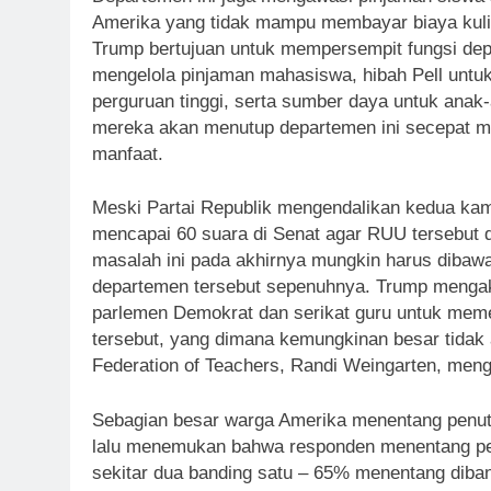
Amerika yang tidak mampu membayar biaya kuliah
Trump bertujuan untuk mempersempit fungsi dep
mengelola pinjaman mahasiswa, hibah Pell unt
perguruan tinggi, serta sumber daya untuk an
mereka akan menutup departemen ini secepat m
manfaat.
Meski Partai Republik mengendalikan kedua ka
mencapai 60 suara di Senat agar RUU tersebut 
masalah ini pada akhirnya mungkin harus diba
departemen tersebut sepenuhnya. Trump mengak
parlemen Demokrat dan serikat guru untuk mem
tersebut, yang dimana kemungkinan besar tidak 
Federation of Teachers, Randi Weingarten, men
Sebagian besar warga Amerika menentang penutu
lalu menemukan bahwa responden menentang pe
sekitar dua banding satu – 65% menentang dib