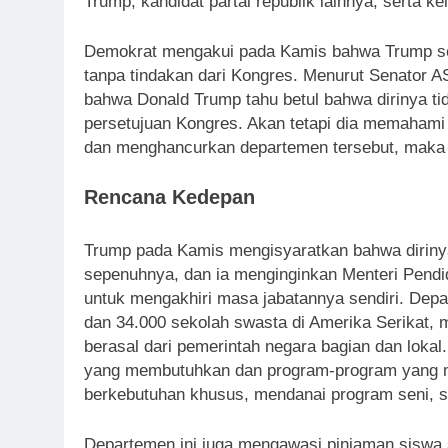
Trump, kandidat partai republik lainnya, serta k
Demokrat mengakui pada Kamis bahwa Trump se
tanpa tindakan dari Kongres. Menurut Senator 
bahwa Donald Trump tahu betul bahwa dirinya t
persetujuan Kongres. Akan tetapi dia memahami
dan menghancurkan departemen tersebut, maka 
Rencana Kedepan
Trump pada Kamis mengisyaratkan bahwa dirinya
sepenuhnya, dan ia menginginkan Menteri Pendid
untuk mengakhiri masa jabatannya sendiri. Depa
dan 34.000 sekolah swasta di Amerika Serikat, 
berasal dari pemerintah negara bagian dan lokal
yang membutuhkan dan program-program yang 
berkebutuhan khusus, mendanai program seni, s
Departemen ini juga mengawasi pinjaman siswa sen