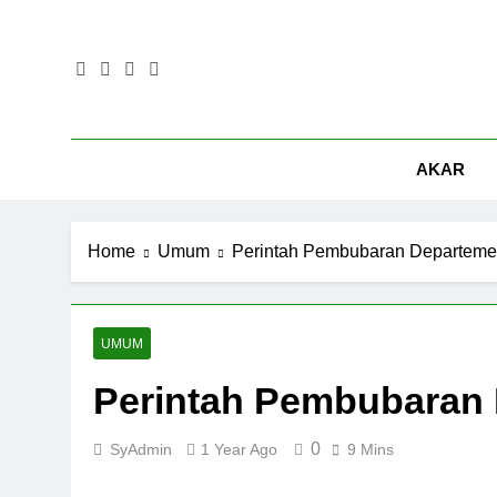
Skip
to
content
AKAR
Home
Umum
Perintah Pembubaran Departeme
UMUM
Perintah Pembubaran
0
SyAdmin
1 Year Ago
9 Mins