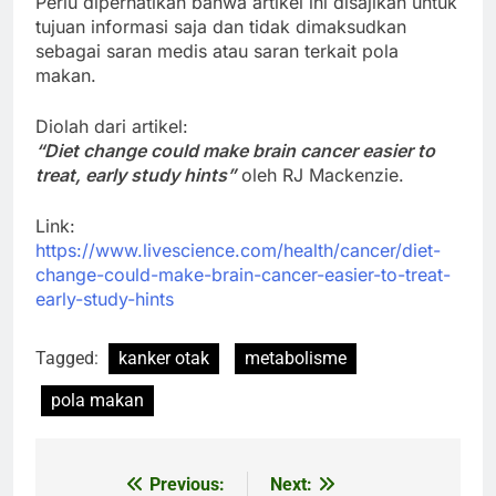
Perlu diperhatikan bahwa artikel ini disajikan untuk
tujuan informasi saja dan tidak dimaksudkan
sebagai saran medis atau saran terkait pola
makan.
Diolah dari artikel:
“Diet change could make brain cancer easier to
treat, early study hints”
oleh RJ Mackenzie.
Link:
https://www.livescience.com/health/cancer/diet-
change-could-make-brain-cancer-easier-to-treat-
early-study-hints
Tagged:
kanker otak
metabolisme
pola makan
Previous:
Next:
Post