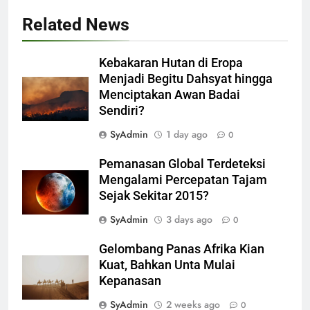
Related News
Kebakaran Hutan di Eropa
Menjadi Begitu Dahsyat hingga
Menciptakan Awan Badai
Sendiri?
SyAdmin
1 day ago
0
Pemanasan Global Terdeteksi
Mengalami Percepatan Tajam
Sejak Sekitar 2015?
SyAdmin
3 days ago
0
Gelombang Panas Afrika Kian
Kuat, Bahkan Unta Mulai
Kepanasan
SyAdmin
2 weeks ago
0