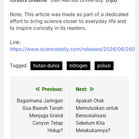
forests breathe”
oleh Aarhus University.
(njd)
Note: This article was made as part of a dedicated
effort to bring science closer to everyday life and
to inspire curiosity in its readers.
Link:
https://www.sciencedaily.com/releases/2026/06/260
Tagged:
hutan dunia
nitrogen
polusi
Previous:
Next:
Post
navigation
Bagaimana Jaringan
Apakah Otak
Gua Bawah Tanah
Memutuskan untuk
Menjaga Grand
Bersosialisasi
Canyon Tetap
Sebelum Kita
Hidup?
Melakukannya?