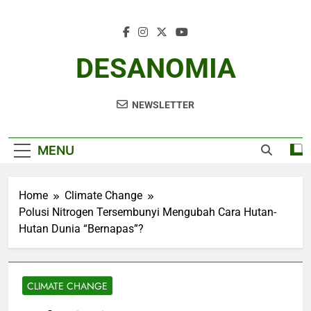
Skip
to
content
DESANOMIA
NEWSLETTER
MENU
Home
Climate Change
Polusi Nitrogen Tersembunyi Mengubah Cara Hutan-
Hutan Dunia “Bernapas”?
CLIMATE CHANGE