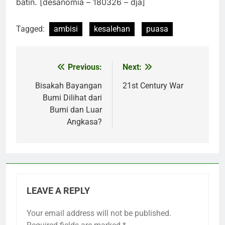
batin. [desanomia – 180326 – dja]
Tagged:
ambisi
kesalehan
puasa
Previous:
Next:
Post
navigation
Bisakah Bayangan
21st Century War
Bumi Dilihat dari
Bumi dan Luar
Angkasa?
LEAVE A REPLY
Your email address will not be published.