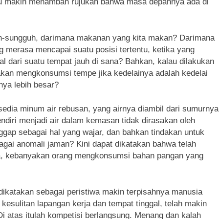
tru makin menambah rujukan bahwa masa depannya ada di
uh-sungguh, darimana makanan yang kita makan? Darimana
 merasa mencapai suatu posisi tertentu, ketika yang
 dari suatu tempat jauh di sana? Bahkan, kalau dilakukan
akan mengkonsumsi tempe jika kedelainya adalah kedelai
nya lebih besar?
edia minum air rebusan, yang airnya diambil dari sumurnya
ndiri menjadi air dalam kemasan tidak dirasakan oleh
gap sebagai hal yang wajar, dan bahkan tindakan untuk
gai anomali jaman? Kini dapat dikatakan bahwa telah
tinya, kebanyakan orang mengkonsumsi bahan pangan yang
 dikatakan sebagai peristiwa makin terpisahnya manusia
esulitan lapangan kerja dan tempat tinggal, telah makin
i atas itulah kompetisi berlangsung. Menang dan kalah