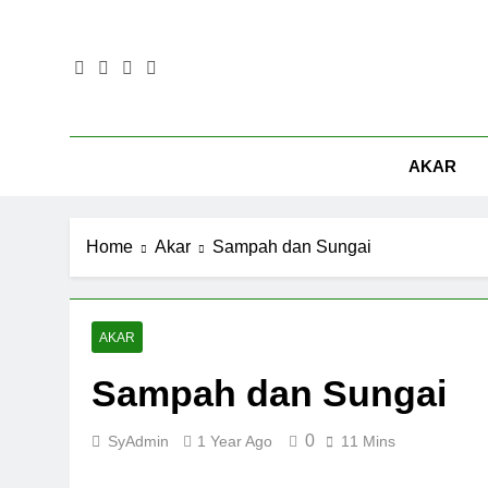
Skip
to
content
AKAR
Home
Akar
Sampah dan Sungai
AKAR
Sampah dan Sungai
0
SyAdmin
1 Year Ago
11 Mins