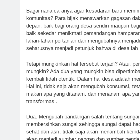
Bagaimana caranya agar kesadaran baru memimp
komunitas? Para bijak menawarkan gagasan dal
depan, baik bagi orang desa sendiri maupun bagi
baik sekedar menikmati pemandangan hamparan p
lahan-lahan pertanian dan mengubahnya menjadi 
seharusnya menjadi petunjuk bahwa di desa lah
Tetapi mungkinkan hal tersebut terjadi? Atau, 
mungkin? Ada dua yang mungkin bisa dipertimb
kembali lidah otentik. Dalam hal desa adalah me
Hal ini, tidak saja akan mengubah konsumsi, te
makan apa yang ditanam, dan menanam apa yang 
transformasi.
Dua. Mengubah pandangan salah tentang sungai
membersihkan sungai sehingga sungai dapat had
sehat dan asri, tidak saja akan menambah keinda
akan menjadi sumber pangan dan sumber pendap