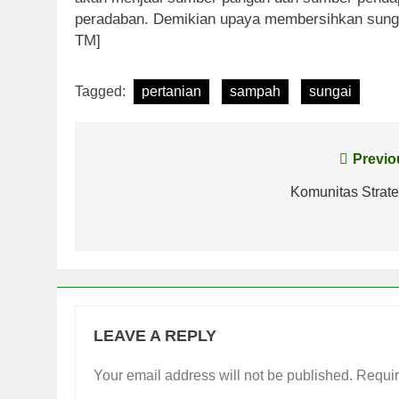
peradaban. Demikian upaya membersihkan sunga
TM]
Tagged:
pertanian
sampah
sungai
Post
Previo
navigation
Komunitas Strate
LEAVE A REPLY
Your email address will not be published.
Requir