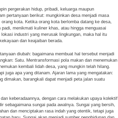
in pergerakan hidup, pribadi, keluarga maupun
am pertanyaan berikut: mungkinkan desa menjadi masa
 orang kota. Ketika orang kota berlomba datang ke desa,
adi, menikmati kuliner khas, atau hingga menguasai
lokasi industri yang merusak lingkungan, maka hal itu
 kekayaan dan keajaiban berada.
pertanyaan diubah: bagaimana membuat hal tersebut menjadi
angkan: Satu. Mentransformasi pola makan dan menemukan
nemukan kembali lidah desa, yang mungkin telah hilang.
tapi juga apa yang ditanam. Ajaran lama yang mengatakan:
dimakan, barangkali dapat menjadi peta jalan suatu
 dan keberadaannya, dengan cara melakukan upaya kolektif
ir sebagaimana sungai pada awalnya. Sungai yang bersih,
han dan menciptakan rasa indah yang otentik, tetapi juga
atan baru. Sungai akan menjadi sumber penghidupan dan