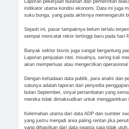
Laporan pekerjaan bulanan dari pemerintah bias
indikator utama kondisi ekonomi. Data ini jug
suku bunga, yang pada akhirnya memengaruhi bia
Sejauh ini, pasar tampaknya belum terlalu ter
sempat mencatat rekor tertinggi baru pada hari
Banyak sektor bisnis juga sangat bergantung pa
Laporan penjualan ritel, misalnya, sering kali
akan memperluas atau mengecilkan operasional 
Dengan ketiadaan data publik, para analis dan p
satunya adalah laporan dari penyedia penggaji
bulan September, sinyal perlambatan yang sem
mereka tidak dimaksudkan untuk menggantikan st
Kelemahan utama dari data ADP dan sumber swas
yang justru menjadi area paling rentan jika pen
yang dihasilkan dari data swasta saja tidak utuh.