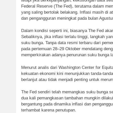
tetapi jika berkepanjangan, kekosongan data se
Federal Reserve (The Fed), terutama dalam men
yang saling bertolak belakang. Inflasi masih di 
dan pengangguran meningkat pada bulan Agustu
Dalam kondisi seperti ini, biasanya The Fed a
Sebaliknya, jika inflasi terlalu tinggi, langka
suku bunga. Tanpa data resmi terbaru dari pem
pada pertemuan 28–29 Oktober mendatang dengan
memperkirakan adanya penurunan suku bunga la
Menurut analis dari Washington Center for Equi
kekuatan ekonomi kini menunjukkan tanda-tanda 
berlanjut atau tidak menjadi penting untuk mer
The Fed sendiri telah memangkas suku bunga se
dua kali pemangkasan tambahan mungkin dilakuk
bergantung pada dinamika inflasi dan penganggur
terhambat karena penutupan.