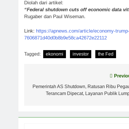
Diolah dari artikel:
“Federal shutdown cuts off economic data vit
Rugaber dan Paul Wiseman.
Link:
https://apnews.com/article/economy-trum
7606871d40d0b8b9e58ca42672e22112
Tagged:
ekonomi
investor
the Fed
Post
Previo
navigation
Pemerintah AS Shutdown, Ratusan Ribu Pega
Terancam Dipecat, Layanan Publik Lum