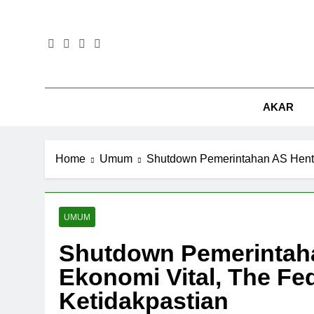
Skip
to
content
AKAR
Home
Umum
Shutdown Pemerintahan AS Hentik
UMUM
Shutdown Pemerintaha
Ekonomi Vital, The Fe
Ketidakpastian