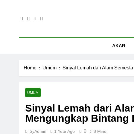
Skip
to
content
AKAR
Home
Umum
Sinyal Lemah dari Alam Semesta
UMUM
Sinyal Lemah dari Al
Mengungkap Bintang 
0
SyAdmin
1 Year Ago
8 Mins