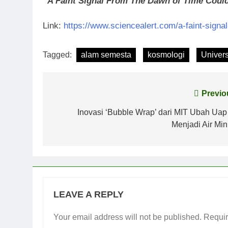
“A Faint Signal From The Dawn of Time Could
Link:
https://www.sciencealert.com/a-faint-signal
Tagged:
alam semesta
kosmologi
Univer
Post
Previo
navigation
Inovasi ‘Bubble Wrap’ dari MIT Ubah Uap 
Menjadi Air Mi
LEAVE A REPLY
Your email address will not be published.
Requir