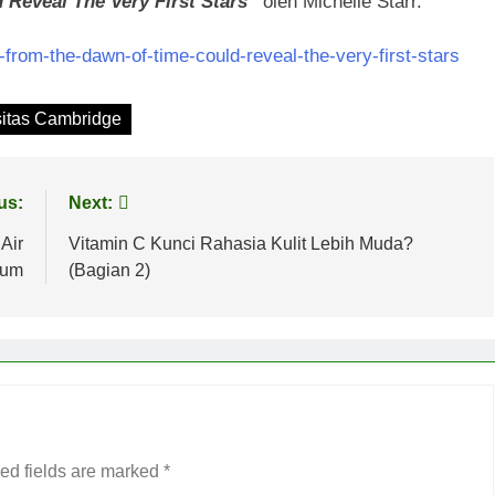
 Reveal The Very First Stars”
oleh Michelle Starr.
-from-the-dawn-of-time-could-reveal-the-very-first-stars
sitas Cambridge
us:
Next:
Air
Vitamin C Kunci Rahasia Kulit Lebih Muda?
num
(Bagian 2)
ed fields are marked
*