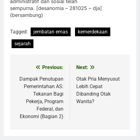
administratif dan sosial telah
sempurna. [desanomia – 281025 – dja]
(bersambung)
Tagged:
jembatan emas
kemerdekaan
sejarah
Previous:
Next:
Post
navigation
Dampak Penutupan
Otak Pria Menyusut
Pemerintahan AS:
Lebih Cepat
Tekanan Bagi
Dibanding Otak
Pekerja, Program
Wanita?
Federal, dan
Ekonomi (Bagian 2)