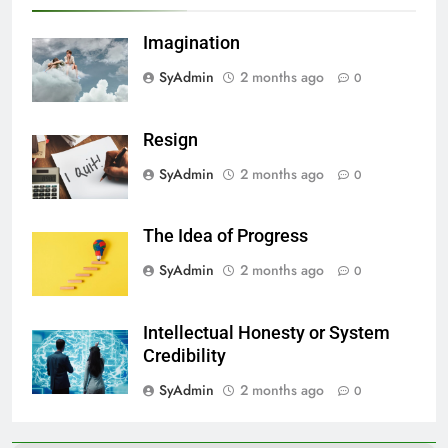
Imagination
SyAdmin
2 months ago
0
Resign
SyAdmin
2 months ago
0
The Idea of Progress
SyAdmin
2 months ago
0
Intellectual Honesty or System
Credibility
SyAdmin
2 months ago
0