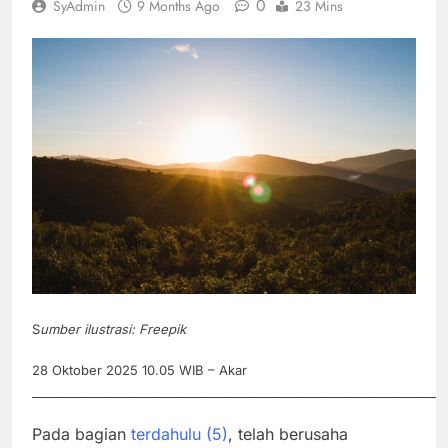
0
SyAdmin
9 Months Ago
23 Mins
S
umber ilustrasi: Freepik
28 Oktober 2025 10.05 WIB – Akar
_____________________________________________________________________
Pada bagian
terdahulu (5)
, telah berusaha