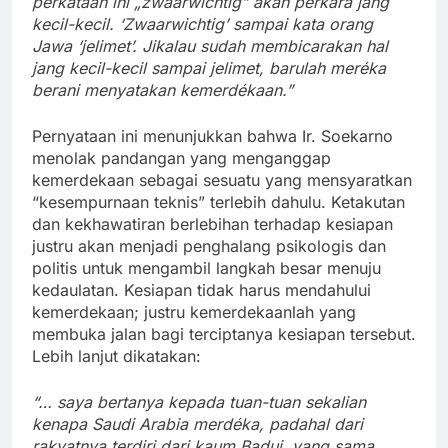
perkataan ini „zwaarwichtig” akan perkara jang
kecil-kecil. ‘Zwaarwichtig’ sampai kata orang
Jawa ‘jelimet’. Jikalau sudah membicarakan hal
jang kecil-kecil sampai jelimet, barulah meréka
berani menyatakan kemerdékaan.”
Pernyataan ini menunjukkan bahwa Ir. Soekarno
menolak pandangan yang menganggap
kemerdekaan sebagai sesuatu yang mensyaratkan
“kesempurnaan teknis” terlebih dahulu. Ketakutan
dan kekhawatiran berlebihan terhadap kesiapan
justru akan menjadi penghalang psikologis dan
politis untuk mengambil langkah besar menuju
kedaulatan. Kesiapan tidak harus mendahului
kemerdekaan; justru kemerdekaanlah yang
membuka jalan bagi terciptanya kesiapan tersebut.
Lebih lanjut dikatakan:
“… saya bertanya kepada tuan-tuan sekalian
kenapa Saudi Arabia merdéka, padahal dari
rakyatnya terdiri dari kaum Badui, yang sama