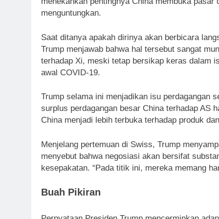
menekankan pentingnya China membuka pasar do
menguntungkan.
Saat ditanya apakah dirinya akan berbicara lang
Trump menjawab bahwa hal tersebut sangat mun
terhadap Xi, meski tetap bersikap keras dalam
awal COVID-19.
Trump selama ini menjadikan isu perdagangan s
surplus perdagangan besar China terhadap AS 
China menjadi lebih terbuka terhadap produk dan
Menjelang pertemuan di Swiss, Trump menyampa
menyebut bahwa negosiasi akan bersifat substan
kesepakatan. “Pada titik ini, mereka memang h
Buah Pikiran
Pernyataan Presiden Trump mencerminkan adany