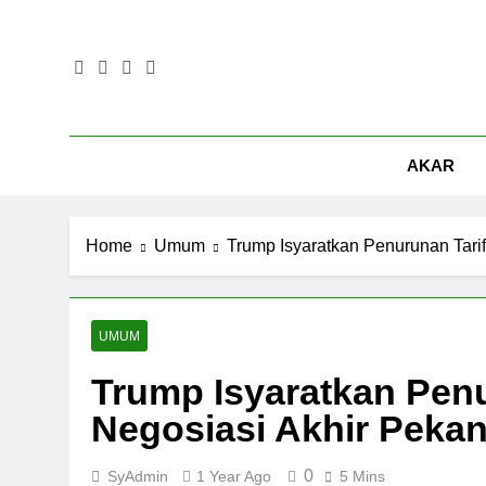
Skip
to
content
AKAR
Home
Umum
Trump Isyaratkan Penurunan Tari
UMUM
Trump Isyaratkan Penu
Negosiasi Akhir Peka
0
SyAdmin
1 Year Ago
5 Mins