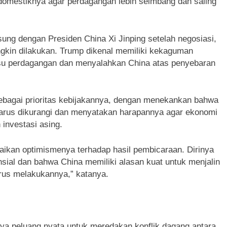
mestiknya agar perdagangan lebih seimbang dan saling
sung dengan Presiden China Xi Jinping setelah negosiasi,
gkin dilakukan. Trump dikenal memiliki kekaguman
 isu perdagangan dan menyalahkan China atas penyebaran
ebagai prioritas kebijakannya, dengan menekankan bahwa
harus dikurangi dan menyatakan harapannya agar ekonomi
 investasi asing.
ikan optimismenya terhadap hasil pembicaraan. Dirinya
sial dan bahwa China memiliki alasan kuat untuk menjalin
arus melakukannya,” katanya.
a peluang nyata untuk meredakan konflik dagang antara