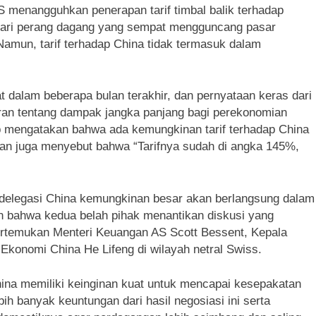
 AS menangguhkan penerapan tarif timbal balik terhadap
ari perang dagang yang sempat mengguncang pasar
Namun, tarif terhadap China tidak termasuk dalam
 dalam beberapa bulan terakhir, dan pernyataan keras dari
ran tentang dampak jangka panjang bagi perekonomian
mp mengatakan bahwa ada kemungkinan tarif terhadap China
dan juga menyebut bahwa “Tarifnya sudah di angka 145%,
legasi China kemungkinan besar akan berlangsung dalam
 bahwa kedua belah pihak menantikan diskusi yang
pertemukan Menteri Keuangan AS Scott Bessent, Kepala
konomi China He Lifeng di wilayah netral Swiss.
na memiliki keinginan kuat untuk mencapai kesepakatan
h banyak keuntungan dari hasil negosiasi ini serta