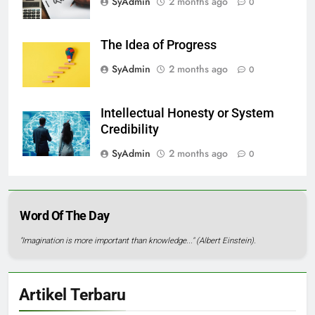
SyAdmin
2 months ago
0
The Idea of Progress
SyAdmin
2 months ago
0
Intellectual Honesty or System
Credibility
SyAdmin
2 months ago
0
Word Of The Day
"Imagination is more important than knowledge..." (Albert Einstein).
Artikel Terbaru