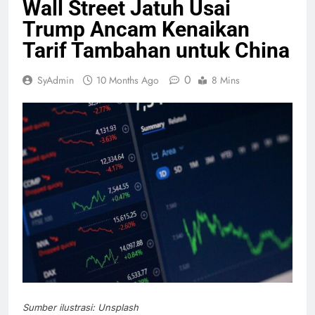
Wall Street Jatuh Usai
Trump Ancam Kenaikan
Tarif Tambahan untuk China
0
SyAdmin
10 Months Ago
8 Mins
Sumber ilustrasi: Unsplash