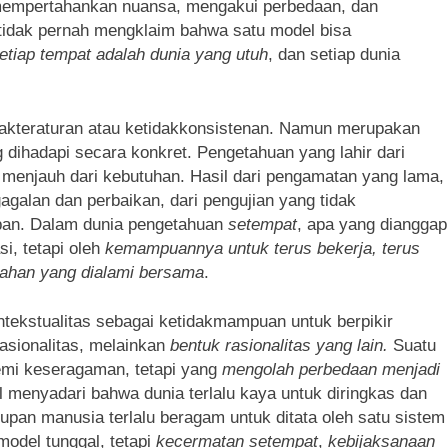
empertahankan nuansa, mengakui perbedaan, dan
tidak pernah mengklaim bahwa satu model bisa
etiap tempat adalah dunia yang utuh
, dan setiap dunia
etidakteraturan atau ketidakkonsistenan. Namun merupakan
 dihadapi secara konkret. Pengetahuan yang lahir dari
ak menjauh dari kebutuhan. Hasil dari pengamatan yang lama,
gagalan dan perbaikan, dari pengujian yang tidak
upan. Dalam dunia pengetahuan
setempat
, apa yang dianggap
si, tetapi oleh
kemampuannya untuk terus bekerja, terus
bahan yang dialami bersama
.
kstualitas sebagai ketidakmampuan untuk berpikir
rasionalitas, melainkan
bentuk rasionalitas yang lain.
Suatu
emi keseragaman, tetapi yang
mengolah perbedaan menjadi
al menyadari bahwa dunia terlalu kaya untuk diringkas dan
upan manusia terlalu beragam untuk ditata oleh satu sistem
odel tunggal, tetapi
kecermatan setempat
,
kebijaksanaan