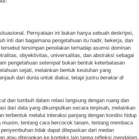
ut:
situasional. Pernyataan ini bukan hanya sebuah deskripsi,
h inti dari bagaimana pengetahuan itu hadir, bekerja, dan
al tersebut tersimpan penolakan terhadap asumsi dominan
itas, obyektivitas, universalitas, dan abstraksi sebagai
lam pengetahuan
setempat
bukan bentuk keterbatasan
etahuan sejati, melainkan bentuk keutuhan yang
auh dari dunia untuk diakui, tetapi justru
berakar di
l dan tumbuh dalam relasi langsung dengan ruang dan
sasi dari data yang dikumpulkan secara terpisah, melainkan
 terbentuk melalui interaksi panjang dengan kondisi hidup
a musim, tentang cara bercocok tanam, tentang membaca
n penyembuhan tidak dapat dilepaskan dari medan
n atau diterapkan ke konteks lain tanpa refleksi mendalam,