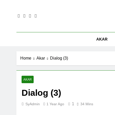
Skip
to
content
AKAR
Home
Akar
Dialog (3)
AKAR
Dialog (3)
1
SyAdmin
1 Year Ago
34 Mins