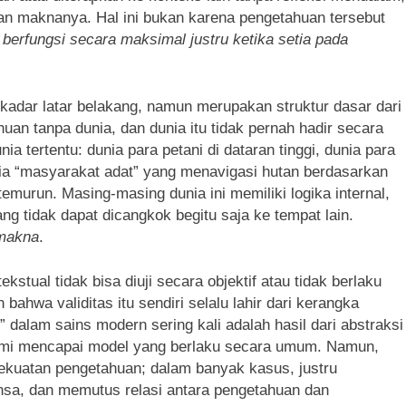
an maknanya. Hal ini bukan karena pengetahuan tersebut
a
berfungsi secara maksimal justru ketika setia pada
kadar latar belakang, namun merupakan struktur dasar dari
uan tanpa dunia, dan dunia itu tidak pernah hadir secara
a tertentu: dunia para petani di dataran tinggi, dunia para
nia “masyarakat adat” yang menavigasi hutan berdasarkan
emurun. Masing-masing dunia ini memiliki logika internal,
 tidak dapat dicangkok begitu saja ke tempat lain.
 makna
.
tual tidak bisa diuji secara objektif atau tidak berlaku
bahwa validitas itu sendiri selalu lahir dari kerangka
al” dalam sains modern sering kali adalah hasil dari abstraksi
emi mencapai model yang berlaku secara umum. Namun,
ekuatan pengetahuan; dalam banyak kasus, justru
sa, dan memutus relasi antara pengetahuan dan