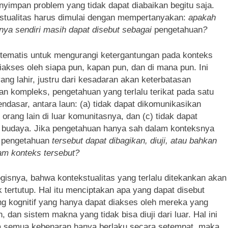
 menyimpan problem yang tidak dapat diabaikan begitu saja.
tekstualitas harus dimulai dengan mempertanyakan:
apakah
rinya sendiri masih dapat disebut sebagai
pengetahuan
?
tematis untuk mengurangi ketergantungan pada konteks
diakses oleh siapa pun, kapan pun, dan di mana pun. Ini
ang lahir, justru dari kesadaran akan keterbatasan
n kompleks, pengetahuan yang terlalu terikat pada satu
dasar, antara laun: (a) tidak dapat dikomunikasikan
h orang lain di luar komunitasnya, dan (c) tidak dapat
an budaya. Jika pengetahuan hanya sah dalam konteksnya
a
pengetahuan
tersebut dapat dibagikan, diuji, atau bahkan
lam konteks tersebut?
gisnya, bahwa kontekstualitas yang terlalu ditekankan akan
ertutup. Hal itu menciptakan apa yang dapat disebut
ng kognitif yang hanya dapat diakses oleh mereka yang
dan sistem makna yang tidak bisa diuji dari luar. Hal ini
a semua kebenaran hanya berlaku secara setempat, maka