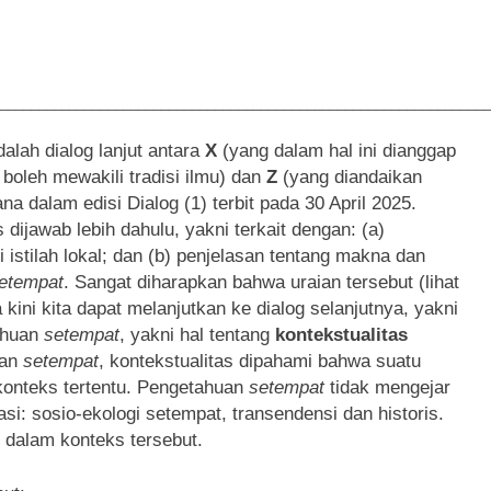
________________________________________________________________
lah dialog lanjut antara
X
(yang dalam hal ini dianggap
boleh mewakili tradisi ilmu) dan
Z
(yang diandaikan
na dalam edisi Dialog (1) terbit pada 30 April 2025.
ijawab lebih dahulu, yakni terkait dengan: (a)
 istilah lokal; dan (b) penjelasan tentang makna dan
etempat
. Sangat diharapkan bahwa uraian tersebut (lihat
kini kita dapat melanjutkan ke dialog selanjutnya, yakni
ahuan
setempat
, yakni hal tentang
kontekstualitas
an
setempat
, kontekstualitas dipahami bahwa suatu
onteks tertentu. Pengetahuan
setempat
tidak mengejar
asi: sosio-ekologi setempat, transendensi dan historis.
 dalam konteks tersebut.