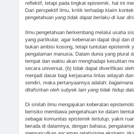
reflektif, tetapi pada tingkat epistemik, hal ini
Dari perspektif ilmu, kritik terhadap klaim kon
pengetahuan
yang tidak dapat berlaku di luar di
Ilmu pengetahuan berkembang melalui usaha sis
yang partikular, agar kebenaran dapat diuji dan 
bukan ambisi kosong, tetapi tuntutan epistemik y
pengalaman manusia. Dalam dunia yang plural da
tempat dan waktu akan menghadapi kesulitan men
secara universal, (b) tidak dapat diverifikasi ole
menjadi dasar bagi kerjasama lintas wilayah d
sendiri, maka pertanyaannya adalah:
bagaiman
ditafsirkan oleh subyek lain yang tidak hidup da
Di sinilah ilmu mengajukan keberatan epistemolo
berisiko membawa pengetahuan ke dalam bentuk t
sebagai
komunitas epistemik tertutup
, yakni rua
berada di dalamnya, dengan bahasa, pengalaman, 
memunculkan ancaman relativisme ekstrem: jik