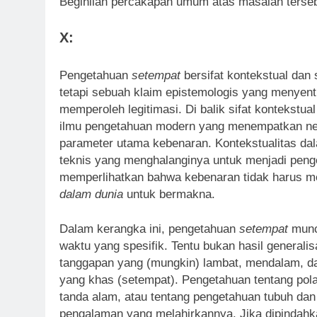
Beginilah percakapan umum atas masalah terseb
X:
Pengetahuan
setempat
bersifat kontekstual dan 
tetapi sebuah klaim epistemologis yang menyentu
memperoleh legitimasi. Di balik sifat kontekstu
ilmu pengetahuan modern yang menempatkan netral
parameter utama kebenaran. Kontekstualitas da
teknis yang menghalanginya untuk menjadi peng
memperlihatkan bahwa kebenaran tidak harus menj
dalam dunia
untuk bermakna.
Dalam kerangka ini, pengetahuan
setempat
muncu
waktu yang spesifik. Tentu bukan hasil generali
tanggapan yang (mungkin) lambat, mendalam, dan
yang khas (setempat). Pengetahuan tentang pol
tanda alam, atau tentang pengetahuan tubuh da
pengalaman yang melahirkannya. Jika dipindahka