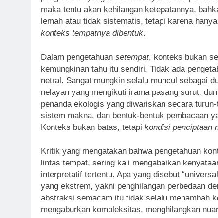
maka tentu akan kehilangan ketepatannya, bahk
lemah atau tidak sistematis, tetapi karena hany
konteks tempatnya dibentuk
.
Dalam pengetahuan
setempat
, konteks bukan se
kemungkinan tahu itu sendiri. Tidak ada pengetah
netral. Sangat mungkin selalu muncul sebagai duni
nelayan yang mengikuti irama pasang surut, du
penanda ekologis yang diwariskan secara turun-t
sistem makna, dan bentuk-bentuk pembacaan yang
Konteks bukan batas, tetapi
kondisi penciptaan
Kritik yang mengatakan bahwa pengetahuan konteks
lintas tempat, sering kali mengabaikan kenyataan 
interpretatif tertentu. Apa yang disebut “univers
yang ekstrem, yakni penghilangan perbedaan d
abstraksi semacam itu tidak selalu menambah k
mengaburkan kompleksitas, menghilangkan nuan