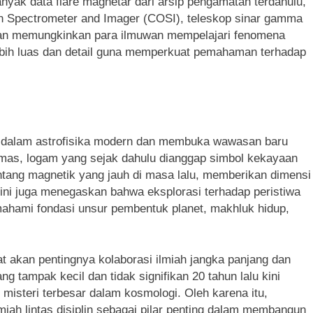
nyak data flare magnetar dari arsip pengamatan terdahulu,
on Spectrometer and Imager (COSI), teleskop sinar gamma
kan memungkinkan para ilmuwan mempelajari fenomena
 lebih luas dan detail guna memperkuat pemahaman terhadap
 dalam astrofisika modern dan membuka wawasan baru
mas, logam yang sejak dahulu dianggap simbol kekayaan
intang magnetik yang jauh di masa lalu, memberikan dimensi
al ini juga menegaskan bahwa eksplorasi terhadap peristiwa
mahami fondasi unsur pembentuk planet, makhluk hidup,
gat akan pentingnya kolaborasi ilmiah jangka panjang dan
g tampak kecil dan tidak signifikan 20 tahun lalu kini
u misteri terbesar dalam kosmologi. Oleh karena itu,
miah lintas disiplin sebagai pilar penting dalam membangun