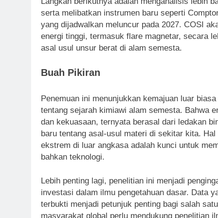
Langkah berikutnya adalah menganalisis lebih ba
serta melibatkan instrumen baru seperti Compt
yang dijadwalkan meluncur pada 2027. COSI a
energi tinggi, termasuk flare magnetar, secara
asal usul unsur berat di alam semesta.
Buah Pikiran
Penemuan ini menunjukkan kemajuan luar biasa
tentang sejarah kimiawi alam semesta. Bahwa e
dan kekuasaan, ternyata berasal dari ledakan b
baru tentang asal-usul materi di sekitar kita. H
ekstrem di luar angkasa adalah kunci untuk me
bahkan teknologi.
Lebih penting lagi, penelitian ini menjadi pengin
investasi dalam ilmu pengetahuan dasar. Data yan
terbukti menjadi petunjuk penting bagi salah sat
masyarakat global perlu mendukung penelitian il