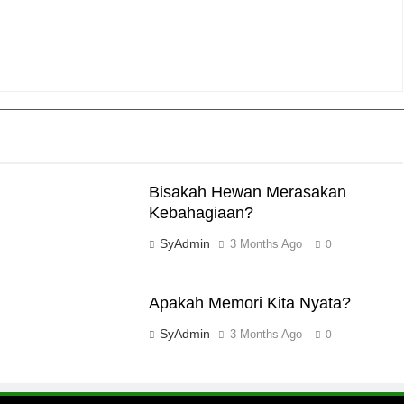
Bisakah Hewan Merasakan
Kebahagiaan?
SyAdmin
3 Months Ago
0
Apakah Memori Kita Nyata?
SyAdmin
3 Months Ago
0