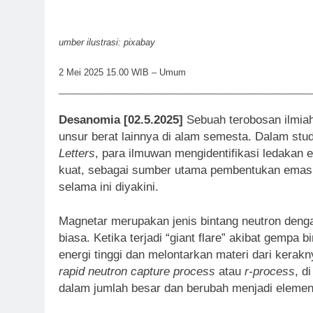
umber ilustrasi: pixabay
2 Mei 2025 15.00 WIB – Umum
____________________________________________________
Desanomia [02.5.2025]
Sebuah terobosan ilmi
unsur berat lainnya di alam semesta. Dalam studi
Letters
, para ilmuwan mengidentifikasi ledakan 
kuat, sebagai sumber utama pembentukan emas 
selama ini diyakini.
Magnetar merupakan jenis bintang neutron dengan
biasa. Ketika terjadi “giant flare” akibat gempa 
energi tinggi dan melontarkan materi dari kerak
rapid neutron capture process
atau
r-process
, d
dalam jumlah besar dan berubah menjadi elemen 