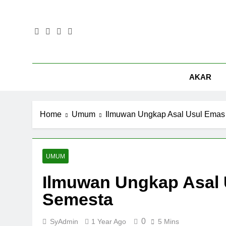
Skip
to
content
AKAR
Home
Umum
Ilmuwan Ungkap Asal Usul Emas 
UMUM
Ilmuwan Ungkap Asal 
Semesta
0
SyAdmin
1 Year Ago
5 Mins