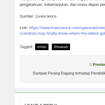
pengetahuan, keberlanjutan, dan masa depan p
Sumber: Livescience
Link:
https://www.livescience.com/space/astrono
scientists-may-finally-know-where-the-oldest-go
Tagged:
emas
ilmuwan
Post
Previo
navigation
Dampak Perang Dagang terhadap Pendidi