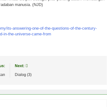
eradaban manusia. (NJD)
my/its-answering-one-of-the-questions-of-the-century-
ld-in-the-universe-came-from
us:
Next:
kan
Dialog (3)