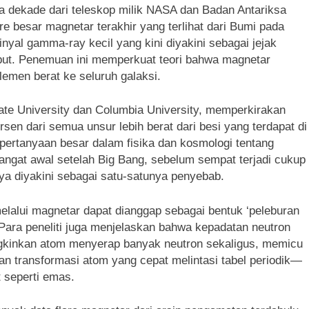
dua dekade dari teleskop milik NASA dan Badan Antariksa
e besar magnetar terakhir yang terlihat dari Bumi pada
nyal gamma-ray kecil yang kini diyakini sebagai jejak
but. Penemuan ini memperkuat teori bahwa magnetar
lemen berat ke seluruh galaksi.
tate University dan Columbia University, memperkirakan
n dari semua unsur lebih berat dari besi yang terdapat di
 pertanyaan besar dalam fisika dan kosmologi tentang
ngat awal setelah Big Bang, sebelum sempat terjadi cukup
ya diyakini sebagai satu-satunya penyebab.
lalui magnetar dapat dianggap sebagai bentuk ‘peleburan
 Para peneliti juga menjelaskan bahwa kepadatan neutron
ngkinkan atom menyerap banyak neutron sekaligus, memicu
an transformasi atom yang cepat melintasi tabel periodik—
t seperti emas.